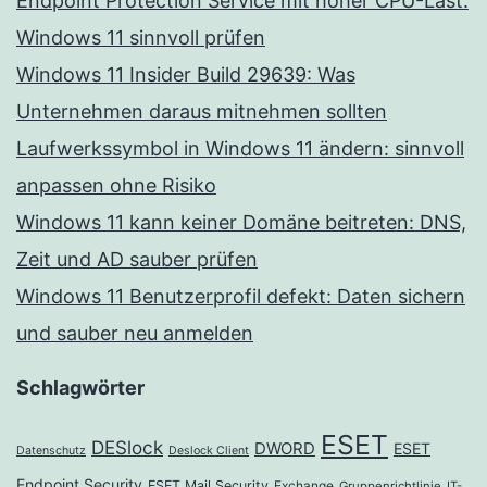
Endpoint Protection Service mit hoher CPU-Last:
Windows 11 sinnvoll prüfen
Windows 11 Insider Build 29639: Was
Unternehmen daraus mitnehmen sollten
Laufwerkssymbol in Windows 11 ändern: sinnvoll
anpassen ohne Risiko
Windows 11 kann keiner Domäne beitreten: DNS,
Zeit und AD sauber prüfen
Windows 11 Benutzerprofil defekt: Daten sichern
und sauber neu anmelden
Schlagwörter
ESET
DESlock
DWORD
ESET
Datenschutz
Deslock Client
Endpoint Security
ESET Mail Security
Exchange
Gruppenrichtlinie
IT-