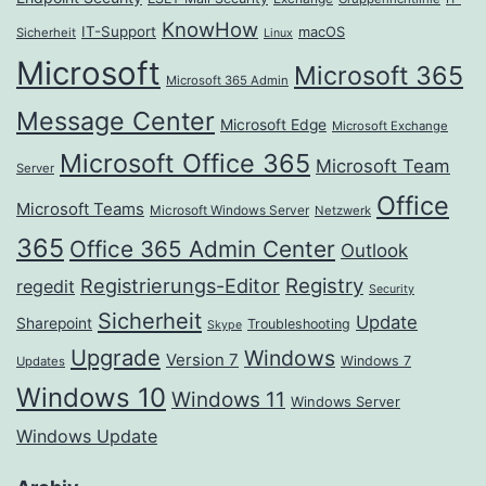
KnowHow
IT-Support
macOS
Sicherheit
Linux
Microsoft
Microsoft 365
Microsoft 365 Admin
Message Center
Microsoft Edge
Microsoft Exchange
Microsoft Office 365
Microsoft Team
Server
Office
Microsoft Teams
Microsoft Windows Server
Netzwerk
365
Office 365 Admin Center
Outlook
Registrierungs-Editor
Registry
regedit
Security
Sicherheit
Update
Sharepoint
Troubleshooting
Skype
Upgrade
Windows
Version 7
Windows 7
Updates
Windows 10
Windows 11
Windows Server
Windows Update