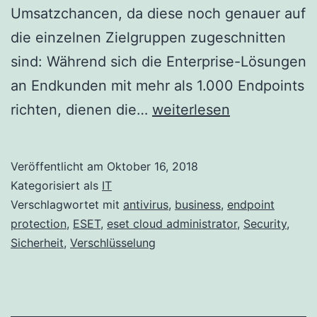
Umsatzchancen, da diese noch genauer auf
die einzelnen Zielgruppen zugeschnitten
sind: Während sich die Enterprise-Lösungen
an Endkunden mit mehr als 1.000 Endpoints
Schutz
richten, dienen die…
weiterlesen
für
Unternehmen
Veröffentlicht am
Oktober 16, 2018
aller
Kategorisiert als
IT
Größen
Verschlagwortet mit
antivirus
,
business
,
endpoint
protection
,
ESET
,
eset cloud administrator
,
Security
,
mit
Sicherheit
,
Verschlüsselung
den
neuen
ESET-