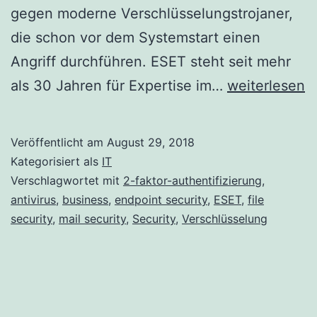
gegen moderne Verschlüsselungstrojaner,
die schon vor dem Systemstart einen
Angriff durchführen. ESET steht seit mehr
Neue
als 30 Jahren für Expertise im…
weiterlesen
ESET
Business-
Veröffentlicht am
August 29, 2018
Lösungen
Kategorisiert als
IT
veröffentlicht
Verschlagwortet mit
2-faktor-authentifizierung
,
antivirus
,
business
,
endpoint security
,
ESET
,
file
security
,
mail security
,
Security
,
Verschlüsselung