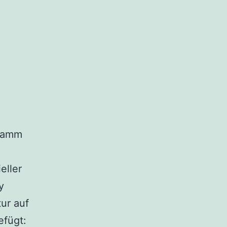
gramm
eller
y
tur auf
efügt: