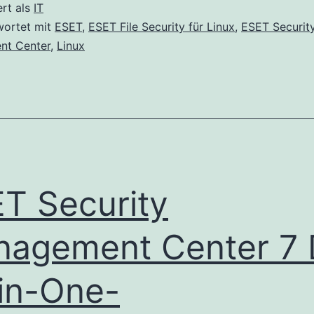
Manage
ert als
IT
Center
wortet mit
ESET
,
ESET File Security für Linux
,
ESET Securit
t Center
,
Linux
Version
7.0.72.5
wurde
veröffen
T Security
agement Center 7 
-in-One-