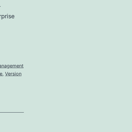
-
rprise
Management
e
,
Version