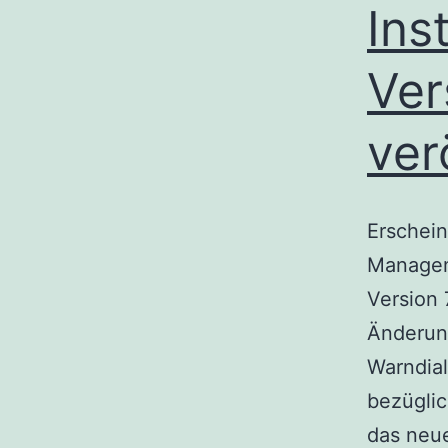
Ins
Ver
ver
Erschein
Managem
Version 
Änderung
Warndial
bezüglic
das neue