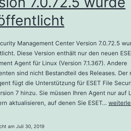
sion 7.0.72.5 wurde
öffentlicht
curity Management Center Version 7.0.72.5 wu
tlicht. Diese Version enthält nur den neuen ES
nt Agent für Linux (Version 7.1.367). Andere
ten sind nicht Bestandteil des Releases. Der
ent fügt die Unterstützung für ESET File Securi
rsion 7 hinzu. Sie müssen Ihren Agent nur auf 
Das
rn aktualisieren, auf denen Sie ESET…
weiterl
ESET
Security
icht am
Juli 30, 2019