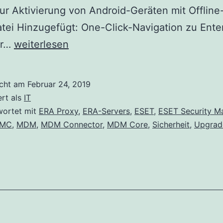
ur Aktivierung von Android-Geräten mit Offline
tei Hinzugefügt: One-Click-Navigation zu Ente
ESET
or…
weiterlesen
Security
Management
icht am
Februar 24, 2019
Center
ert als
IT
7
wortet mit
ERA Proxy
,
ERA-Servers
,
ESET
,
ESET Security 
SMC
,
MDM
,
MDM Connector
,
MDM Core
,
Sicherheit
,
Upgrad
Das
All-
in-
One-
Installationsprogramm
Version