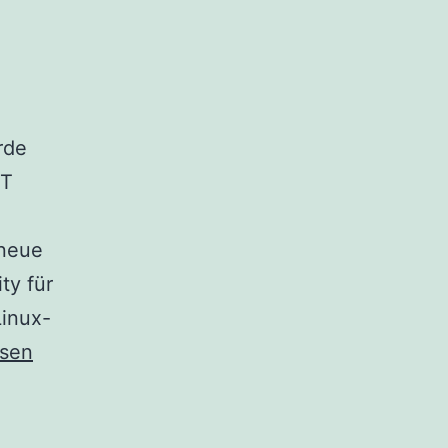
rde
ET
 neue
ty für
Linux-
esen