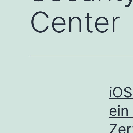
Center
iOS
ein
Zer