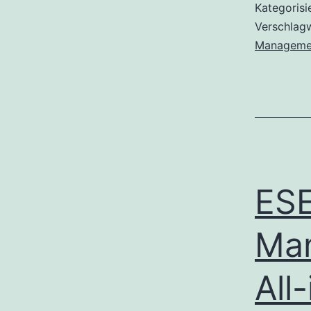
Kategorisi
Verschlag
Managemen
ESE
Man
All