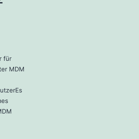
 für
nter MDM
utzerEs
mes
 MDM