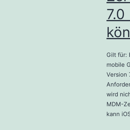
7.0
kö
Gilt für
mobile 
Version 7
Anforde
wird nic
MDM-Zert
kann iOS