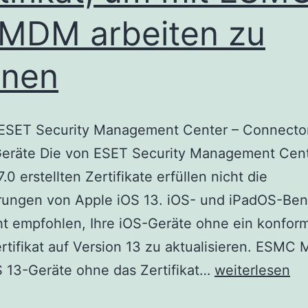
 MDM arbeiten zu
nnen
: ESET Security Management Center – Connector
Geräte Die von ESET Security Management Ce
.0 erstellten Zertifikate erfüllen nicht die
rungen von Apple iOS 13. iOS- und iPadOS-Ben
ht empfohlen, Ihre iOS-Geräte ohne ein konfor
ifikat auf Version 13 zu aktualisieren. ESMC
iOS
 13-Geräte ohne das Zertifikat…
weiterlesen
13-