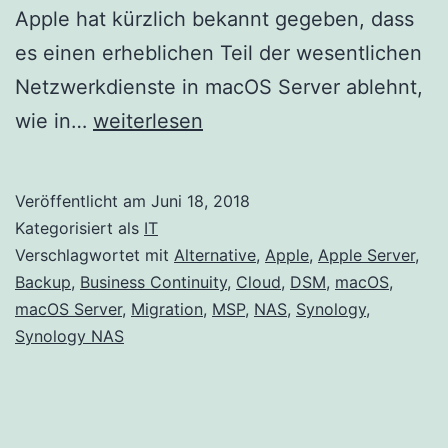
Apple hat kürzlich bekannt gegeben, dass
es einen erheblichen Teil der wesentlichen
Netzwerkdienste in macOS Server ablehnt,
Ersetzen
wie in…
weiterlesen
von
macOS
Veröffentlicht am
Juni 18, 2018
Server
Kategorisiert als
IT
durch
Verschlagwortet mit
Alternative
,
Apple
,
Apple Server
,
Backup
,
Business Continuity
,
Cloud
,
DSM
,
macOS
,
Synology
macOS Server
,
Migration
,
MSP
,
NAS
,
Synology
,
NAS
Synology NAS