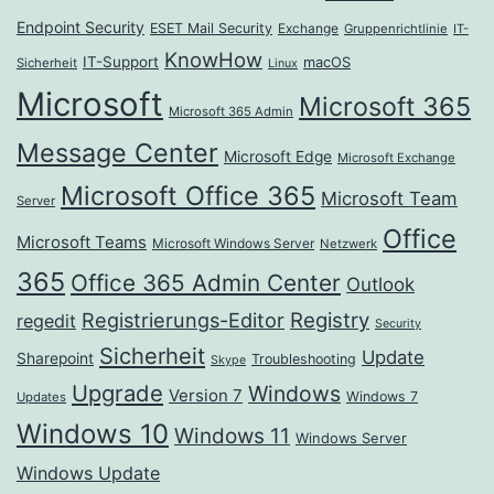
Endpoint Security
ESET Mail Security
Exchange
Gruppenrichtlinie
IT-
KnowHow
IT-Support
macOS
Sicherheit
Linux
Microsoft
Microsoft 365
Microsoft 365 Admin
Message Center
Microsoft Edge
Microsoft Exchange
Microsoft Office 365
Microsoft Team
Server
Office
Microsoft Teams
Microsoft Windows Server
Netzwerk
365
Office 365 Admin Center
Outlook
Registrierungs-Editor
Registry
regedit
Security
Sicherheit
Update
Sharepoint
Troubleshooting
Skype
Upgrade
Windows
Version 7
Windows 7
Updates
Windows 10
Windows 11
Windows Server
Windows Update