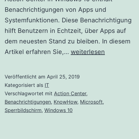
Benachrichtigungen von Apps und
Systemfunktionen. Diese Benachrichtigung
hilft Benutzern in Echtzeit, über Apps auf
dem neuesten Stand zu bleiben. In diesem
Aktivieren
Artikel erfahren Sie,…
weiterlesen
/
Deaktivieren
Veröffentlicht am
April 25, 2019
von
Kategorisiert als
IT
Benachrichtigungen
Verschlagwortet mit
Action Center
,
Benachrichtigungen
,
KnowHow
,
Microsoft
,
in
Sperrbildschirm
,
Windows 10
Windows
10