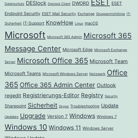
ESET
DESlock
DWORD
ESET
Datenschutz
Deslock Client
Endpoint Security
ESET Mail Security
Exchange
Gruppenrichtlinie
IT-
KnowHow
IT-Support
macOS
Sicherheit
Linux
Microsoft
Microsoft 365
Microsoft 365 Admin
Message Center
Microsoft Edge
Microsoft Exchange
Microsoft Office 365
Microsoft Team
Server
Office
Microsoft Teams
Microsoft Windows Server
Netzwerk
365
Office 365 Admin Center
Outlook
Registrierungs-Editor
Registry
regedit
Security
Sicherheit
Update
Sharepoint
Troubleshooting
Skype
Upgrade
Windows
Version 7
Windows 7
Updates
Windows 10
Windows 11
Windows Server