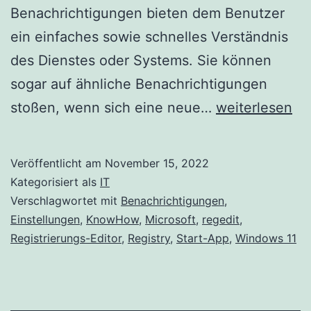
Benachrichtigungen bieten dem Benutzer
ein einfaches sowie schnelles Verständnis
des Dienstes oder Systems. Sie können
sogar auf ähnliche Benachrichtigungen
Deaktivieren
stoßen, wenn sich eine neue…
weiterlesen
der
App-
Veröffentlicht am
November 15, 2022
Startbenachri
Kategorisiert als
IT
in
Verschlagwortet mit
Benachrichtigungen
,
Einstellungen
,
KnowHow
,
Microsoft
,
regedit
,
Windows
Registrierungs-Editor
,
Registry
,
Start-App
,
Windows 11
11