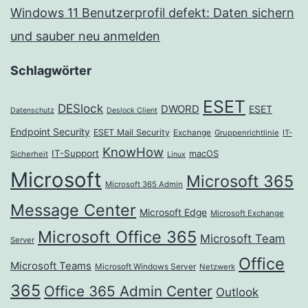
Windows 11 Benutzerprofil defekt: Daten sichern
und sauber neu anmelden
Schlagwörter
ESET
DESlock
DWORD
ESET
Datenschutz
Deslock Client
Endpoint Security
ESET Mail Security
Exchange
Gruppenrichtlinie
IT-
KnowHow
IT-Support
macOS
Sicherheit
Linux
Microsoft
Microsoft 365
Microsoft 365 Admin
Message Center
Microsoft Edge
Microsoft Exchange
Microsoft Office 365
Microsoft Team
Server
Office
Microsoft Teams
Microsoft Windows Server
Netzwerk
365
Office 365 Admin Center
Outlook