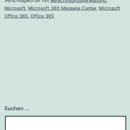
in
Verschlagwortet mit
Berechtigungsverwaltung
,
Microsoft
,
Microsoft 365 Message Center
,
Microsoft
“Sicher
Office 365
,
Office 365
MC226
Suchen …