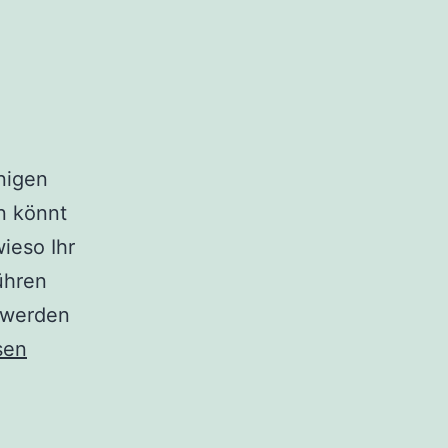
nigen
n könnt
ieso Ihr
ühren
 werden
sen