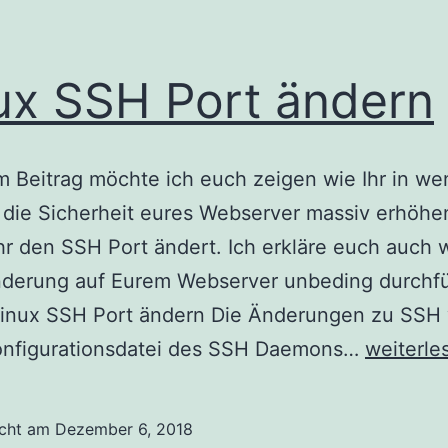
ux SSH Port ändern
m Beitrag möchte ich euch zeigen wie Ihr in we
die Sicherheit eures Webserver massiv erhöhe
hr den SSH Port ändert. Ich erkläre euch auch w
nderung auf Eurem Webserver unbeding durchf
. Linux SSH Port ändern Die Änderungen zu SSH
Linux
Konfigurationsdatei des SSH Daemons…
weiterle
SSH
Port
icht am
Dezember 6, 2018