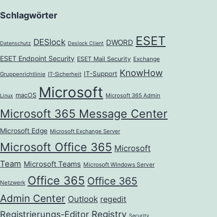
Schlagwörter
ESET
DESlock
DWORD
Datenschutz
Deslock Client
ESET Endpoint Security
ESET Mail Security
Exchange
KnowHow
IT-Support
Gruppenrichtlinie
IT-Sicherheit
Microsoft
macOS
Microsoft 365 Admin
Linux
Microsoft 365 Message Center
Microsoft Edge
Microsoft Exchange Server
Microsoft Office 365
Microsoft
Team
Microsoft Teams
Microsoft Windows Server
Office 365
Office 365
Netzwerk
Admin Center
Outlook
regedit
Registrierungs-Editor
Registry
Security