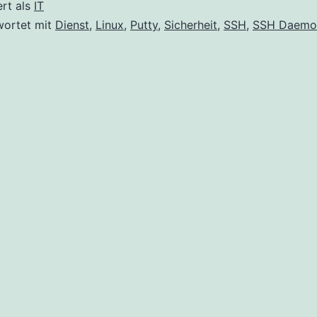
ändern
ert als
IT
wortet mit
Dienst
,
Linux
,
Putty
,
Sicherheit
,
SSH
,
SSH Daemo