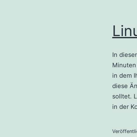
Lin
In diese
Minuten 
in dem I
diese Ä
solltet
in der 
Veröffentl