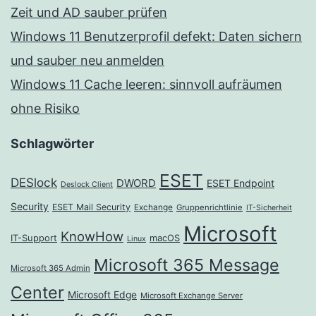
Zeit und AD sauber prüfen
Windows 11 Benutzerprofil defekt: Daten sichern
und sauber neu anmelden
Windows 11 Cache leeren: sinnvoll aufräumen
ohne Risiko
Schlagwörter
ESET
DESlock
DWORD
ESET Endpoint
Deslock Client
Security
ESET Mail Security
Exchange
Gruppenrichtlinie
IT-Sicherheit
Microsoft
KnowHow
IT-Support
macOS
Linux
Microsoft 365 Message
Microsoft 365 Admin
Center
Microsoft Edge
Microsoft Exchange Server