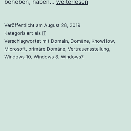
Die
beheben, haben…
weiterlesen
Vertrauensstellung
zwischen
Veröffentlicht am
August 28, 2019
dieser
Kategorisiert als
IT
Arbeitsstation
Verschlagwortet mit
Domain
,
Domäne
,
KnowHow
,
Microsoft
,
primäre Domäne
,
Vertrauensstellung
,
und
Windows 10
,
Windows 8
,
Windows7
der
primären
Domäne
ist
fehlgeschlagen