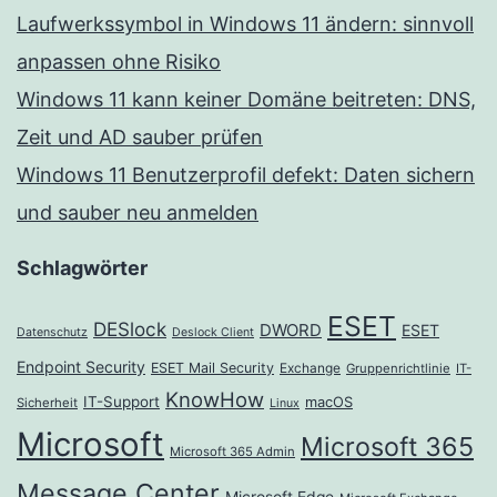
Laufwerkssymbol in Windows 11 ändern: sinnvoll
anpassen ohne Risiko
Windows 11 kann keiner Domäne beitreten: DNS,
Zeit und AD sauber prüfen
Windows 11 Benutzerprofil defekt: Daten sichern
und sauber neu anmelden
Schlagwörter
ESET
DESlock
DWORD
ESET
Datenschutz
Deslock Client
Endpoint Security
ESET Mail Security
Exchange
Gruppenrichtlinie
IT-
KnowHow
IT-Support
macOS
Sicherheit
Linux
Microsoft
Microsoft 365
Microsoft 365 Admin
Message Center