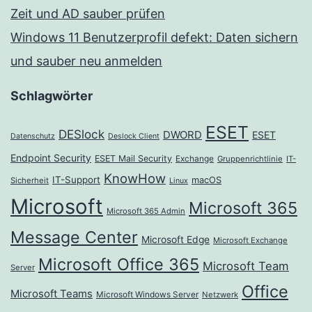
Zeit und AD sauber prüfen
Windows 11 Benutzerprofil defekt: Daten sichern
und sauber neu anmelden
Schlagwörter
ESET
DESlock
DWORD
ESET
Datenschutz
Deslock Client
Endpoint Security
ESET Mail Security
Exchange
Gruppenrichtlinie
IT-
KnowHow
IT-Support
macOS
Sicherheit
Linux
Microsoft
Microsoft 365
Microsoft 365 Admin
Message Center
Microsoft Edge
Microsoft Exchange
Microsoft Office 365
Microsoft Team
Server
Office
Microsoft Teams
Microsoft Windows Server
Netzwerk