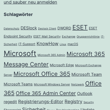
und sauber neu anmelden
Schlagwörter
ESET
DESlock
DWORD
ESET
Datenschutz
Deslock Client
Endpoint Security
ESET Mail Security
Exchange
Gruppenrichtlinie
IT-
KnowHow
IT-Support
macOS
Sicherheit
Linux
Microsoft
Microsoft 365
Microsoft 365 Admin
Message Center
Microsoft Edge
Microsoft Exchange
Microsoft Office 365
Microsoft Team
Server
Office
Microsoft Teams
Microsoft Windows Server
Netzwerk
365
Office 365 Admin Center
Outlook
Registrierungs-Editor
Registry
regedit
Security
Sicherheit
Update