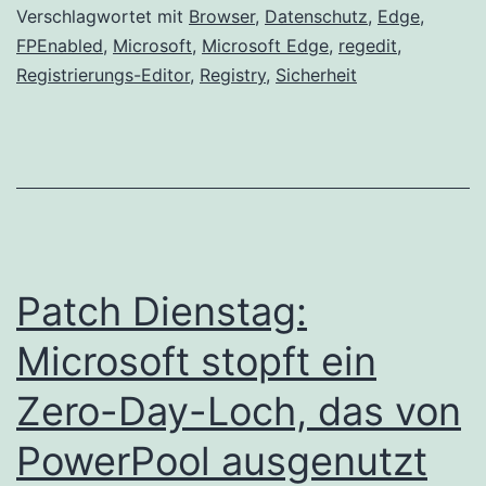
Seitenvorhersage
Verschlagwortet mit
Browser
,
Datenschutz
,
Edge
,
FPEnabled
,
Microsoft
,
Microsoft Edge
,
regedit
,
in
Registrierungs-Editor
,
Registry
,
Sicherheit
Microsoft
Edge
Patch Dienstag:
Microsoft stopft ein
Zero-Day-Loch, das von
PowerPool ausgenutzt