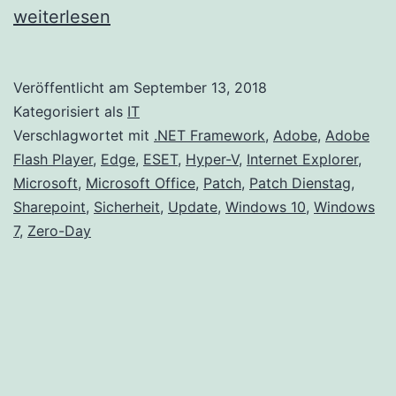
Die
weiterlesen
Mic
sto
Veröffentlicht am
September 13, 2018
ein
Kategorisiert als
IT
Ze
Verschlagwortet mit
.NET Framework
,
Adobe
,
Adobe
Flash Player
,
Edge
,
ESET
,
Hyper-V
,
Internet Explorer
,
Da
Microsoft
,
Microsoft Office
,
Patch
,
Patch Dienstag
,
Lo
Sharepoint
,
Sicherheit
,
Update
,
Windows 10
,
Windows
da
7
,
Zero-Day
vo
Po
au
wir