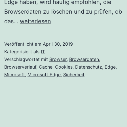
Edge haben, wird häufig empfohlen, die
Browserdaten zu löschen und zu prüfen, ob
Browserdaten
das…
weiterlesen
in
Microsoft
Veröffentlicht am
April 30, 2019
Edge
Kategorisiert als
IT
löschen
Verschlagwortet mit
Browser
,
Browserdaten
,
Browserverlauf
,
Cache
,
Cookies
,
Datenschutz
,
Edge
,
Microsoft
,
Microsoft Edge
,
Sicherheit