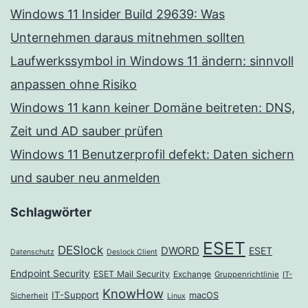
Windows 11 Insider Build 29639: Was
Unternehmen daraus mitnehmen sollten
Laufwerkssymbol in Windows 11 ändern: sinnvoll
anpassen ohne Risiko
Windows 11 kann keiner Domäne beitreten: DNS,
Zeit und AD sauber prüfen
Windows 11 Benutzerprofil defekt: Daten sichern
und sauber neu anmelden
Schlagwörter
ESET
DESlock
DWORD
ESET
Datenschutz
Deslock Client
Endpoint Security
ESET Mail Security
Exchange
Gruppenrichtlinie
IT-
KnowHow
IT-Support
macOS
Sicherheit
Linux