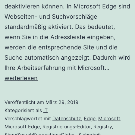
deaktivieren können. In Microsoft Edge sind
Webseiten- und Suchvorschläge
standardmäßig aktiviert. Das bedeutet,
wenn Sie in die Adressleiste eingeben,
werden die entsprechende Site und die
Suche automatisch angezeigt. Dadurch wird
Aktivier
Ihre Arbeitserfahrung mit Microsoft…
/
weiterlesen
Deaktivi
von
Veröffentlicht am
März 29, 2019
Website-
Kategorisiert als
IT
und
Verschlagwortet mit
Datenschutz
,
Edge
,
Microsoft
,
Microsoft Edge
,
Registrierungs-Editor
,
Registry
,
Suchvor
ShowSearchSuggestionsGlobal
,
Sicherheit