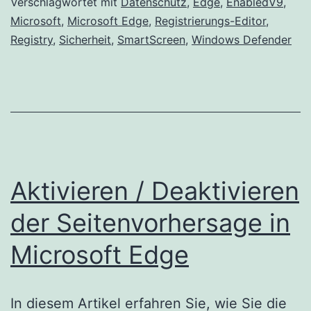
Windows
Verschlagwortet mit
Datenschutz
,
Edge
,
EnabledV9
,
Microsoft
,
Microsoft Edge
,
Registrierungs-Editor
,
Defender
Registry
,
Sicherheit
,
SmartScreen
,
Windows Defender
SmartScreen
in
Microsoft
Edge
Aktivieren / Deaktivieren
der Seitenvorhersage in
Microsoft Edge
In diesem Artikel erfahren Sie, wie Sie die