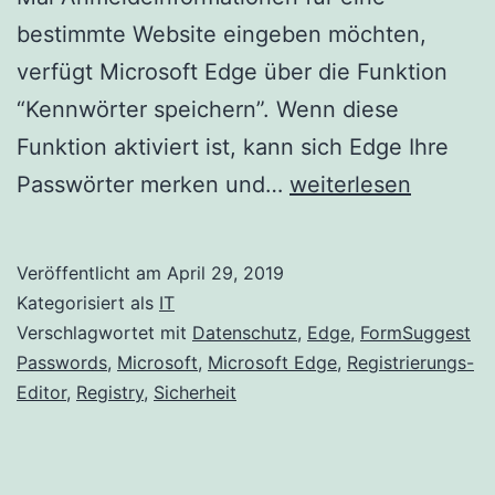
bestimmte Website eingeben möchten,
verfügt Microsoft Edge über die Funktion
“Kennwörter speichern”. Wenn diese
Funktion aktiviert ist, kann sich Edge Ihre
Zulassen
Passwörter merken und…
weiterlesen
oder
verhindern
Veröffentlicht am
April 29, 2019
das
Kategorisiert als
IT
Microsoft
Verschlagwortet mit
Datenschutz
,
Edge
,
FormSuggest
Passwords
,
Microsoft
,
Microsoft Edge
,
Registrierungs-
Edge
Editor
,
Registry
,
Sicherheit
Kennwörter
speichert