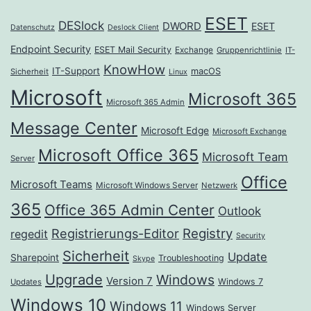
ESET
DESlock
DWORD
ESET
Datenschutz
Deslock Client
Endpoint Security
ESET Mail Security
Exchange
Gruppenrichtlinie
IT-
KnowHow
IT-Support
macOS
Sicherheit
Linux
Microsoft
Microsoft 365
Microsoft 365 Admin
Message Center
Microsoft Edge
Microsoft Exchange
Microsoft Office 365
Microsoft Team
Server
Office
Microsoft Teams
Microsoft Windows Server
Netzwerk
365
Office 365 Admin Center
Outlook
Registrierungs-Editor
Registry
regedit
Security
Sicherheit
Update
Sharepoint
Troubleshooting
Skype
Upgrade
Windows
Version 7
Windows 7
Updates
Windows 10
Windows 11
Windows Server