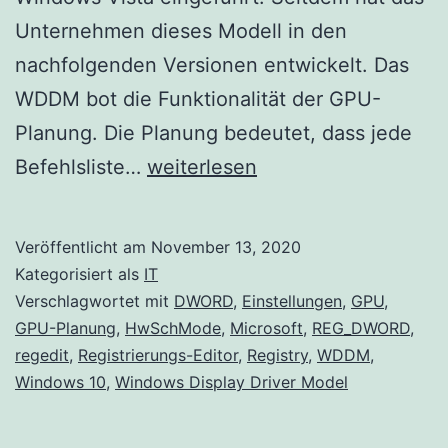
Unternehmen dieses Modell in den
nachfolgenden Versionen entwickelt. Das
WDDM bot die Funktionalität der GPU-
Planung. Die Planung bedeutet, dass jede
Aktivieren
Befehlsliste…
weiterlesen
Sie
die
Veröffentlicht am
November 13, 2020
hardwarebeschleunigte
Kategorisiert als
IT
GPU-
Verschlagwortet mit
DWORD
,
Einstellungen
,
GPU
,
GPU-Planung
,
HwSchMode
,
Microsoft
,
REG_DWORD
,
Planung
regedit
,
Registrierungs-Editor
,
Registry
,
WDDM
,
in
Windows 10
,
Windows Display Driver Model
Windows
10