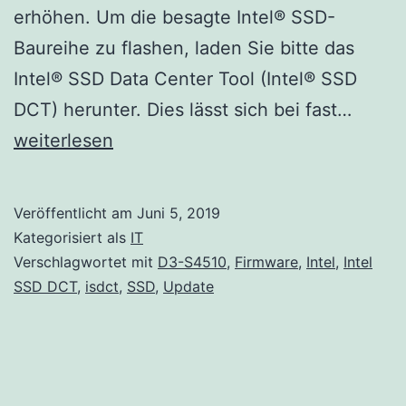
erhöhen. Um die besagte Intel® SSD-
Baureihe zu flashen, laden Sie bitte das
Intel® SSD Data Center Tool (Intel® SSD
Intel
DCT) herunter. Dies lässt sich bei fast…
Firmw
weiterlesen
Updat
für
Veröffentlicht am
Juni 5, 2019
alle
Kategorisiert als
IT
SSDs
Verschlagwortet mit
D3-S4510
,
Firmware
,
Intel
,
Intel
SSD DCT
,
isdct
,
SSD
,
Update
der
D3-
S4510
Serie