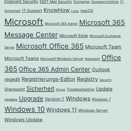
Endpoint Security
ESET Mail Security
Exchange
Gruppenrichtlinie
IT-
KnowHow
IT-Support
macOS
Sicherheit
Linux
Microsoft
Microsoft 365
Microsoft 365 Admin
Message Center
Microsoft Edge
Microsoft Exchange
Microsoft Office 365
Microsoft Team
Server
Office
Microsoft Teams
Microsoft Windows Server
Netzwerk
365
Office 365 Admin Center
Outlook
Registrierungs-Editor
Registry
regedit
Security
Sicherheit
Update
Sharepoint
Troubleshooting
Skype
Upgrade
Windows
Version 7
Windows 7
Updates
Windows 10
Windows 11
Windows Server
Windows Update