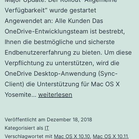
Verfügbarkeit” wurde gestartet
Angewendet an: Alle Kunden Das
OneDrive-Entwicklungsteam ist bestrebt,
Ihnen die bestmögliche und sicherste
Endbenutzererfahrung zu bieten. Um diese
Verpflichtung zu unterstützen, wird die
OneDrive Desktop-Anwendung (Sync-
Client) die Unterstützung für Mac OS X
Microsoft
Yosemite…
weiterlesen
Office365
–
Veröffentlicht am
Dezember 18, 2018
Update
Kategorisiert als
IT
Benachrichtigung
Verschlagwortet mit
Mac OS X 10.10
,
Mac OS X 10.11
,