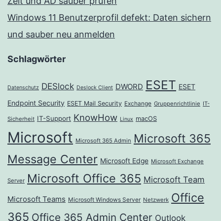
Zeit und AD sauber prüfen
Windows 11 Benutzerprofil defekt: Daten sichern
und sauber neu anmelden
Schlagwörter
ESET
DESlock
DWORD
ESET
Datenschutz
Deslock Client
Endpoint Security
ESET Mail Security
Exchange
Gruppenrichtlinie
IT-
KnowHow
IT-Support
macOS
Sicherheit
Linux
Microsoft
Microsoft 365
Microsoft 365 Admin
Message Center
Microsoft Edge
Microsoft Exchange
Microsoft Office 365
Microsoft Team
Server
Office
Microsoft Teams
Microsoft Windows Server
Netzwerk
365
Office 365 Admin Center
Outlook