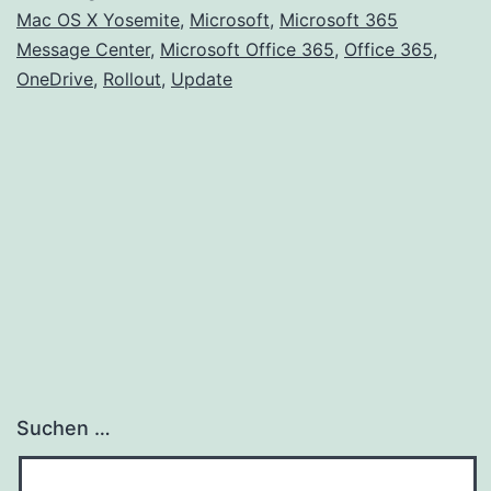
Mac OS X Yosemite
,
Microsoft
,
Microsoft 365
18.12.2018
Message Center
,
Microsoft Office 365
,
Office 365
,
OneDrive
,
Rollout
,
Update
Suchen …