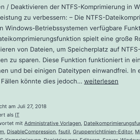
en / Deaktivieren der NTFS-Komprimierung in 
Leistung zu verbessern: – Die NTFS-Dateikompr
 in Windows-Betriebssystemen verfügbare Funkt
eikomprimierungsfunktion spielt eine große R
ieren von Dateien, um Speicherplatz auf NTFS
ten zu sparen. Diese Funktion funktioniert in ei
nen und bei einigen Dateitypen einwandfrei. In 
Aktivieren
 Fällen könnte dies jedoch…
weiterlesen
/
Deaktivieren
icht am
Juli 27, 2018
der
ert als
IT
NTFS-
wortet mit
Administrative Vorlagen
,
Dateikomprimierungsfu
em
,
DisableCompression
,
fsutil
,
Gruppenrichtlinien-Editor
,
M
Komprimierung