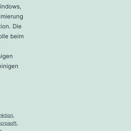
Windows,
imierung
ion. Die
olle beim
-
nigen
einigen
nktion
,
icrosoft
,