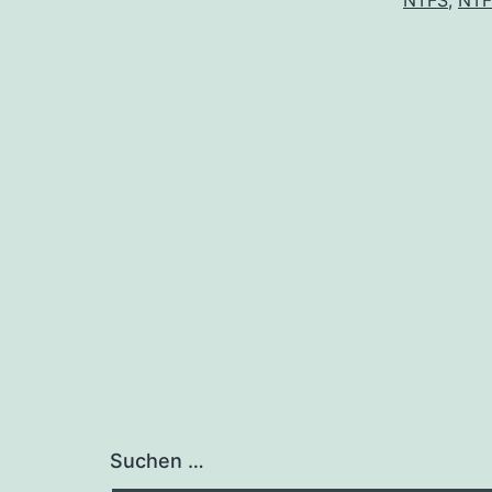
NTFS
,
NTF
Suchen …