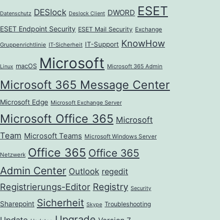
ESET
DESlock
DWORD
Datenschutz
Deslock Client
ESET Endpoint Security
ESET Mail Security
Exchange
KnowHow
IT-Support
Gruppenrichtlinie
IT-Sicherheit
Microsoft
macOS
Microsoft 365 Admin
Linux
Microsoft 365 Message Center
Microsoft Edge
Microsoft Exchange Server
Microsoft Office 365
Microsoft
Team
Microsoft Teams
Microsoft Windows Server
Office 365
Office 365
Netzwerk
Admin Center
Outlook
regedit
Registrierungs-Editor
Registry
Security
Sicherheit
Sharepoint
Troubleshooting
Skype
Upgrade