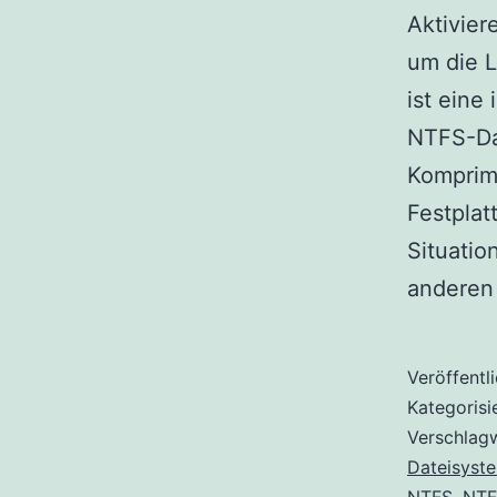
Aktivier
um die 
ist eine
NTFS-Dat
Komprim
Festplat
Situatio
anderen
Veröffentl
Kategorisi
Verschlag
Dateisyst