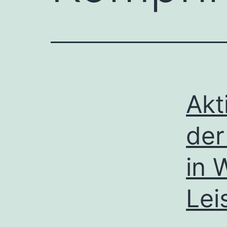
Akt
der
in 
Lei