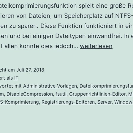
eikomprimierungsfunktion spielt eine große R
ieren von Dateien, um Speicherplatz auf NTFS
ten zu sparen. Diese Funktion funktioniert in ei
nen und bei einigen Dateitypen einwandfrei. In 
Aktivieren
 Fällen könnte dies jedoch…
weiterlesen
/
Deaktivieren
icht am
Juli 27, 2018
der
ert als
IT
NTFS-
wortet mit
Administrative Vorlagen
,
Dateikomprimierungsfu
em
,
DisableCompression
,
fsutil
,
Gruppenrichtlinien-Editor
,
M
Komprimierung
S-Komprimierung
,
Registrierungs-Editoren
,
Server
,
Window
in
Windows
um