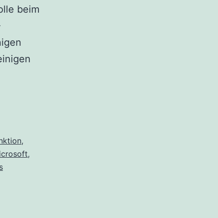
olle beim
-
nigen
einigen
nktion
,
icrosoft
,
s