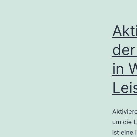
Akt
der
in 
Lei
Aktivier
um die 
ist eine