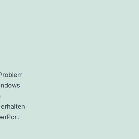
 Problem
Windows
n
erhalten
perPort