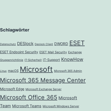
Schlagwörter
ESET
DESlock
DWORD
Datenschutz
Deslock Client
ESET Endpoint Security
ESET Mail Security
Exchange
KnowHow
IT-Support
Gruppenrichtlinie
IT-Sicherheit
Microsoft
macOS
Microsoft 365 Admin
Linux
Microsoft 365 Message Center
Microsoft Edge
Microsoft Exchange Server
Microsoft Office 365
Microsoft
Team
Microsoft Teams
Microsoft Windows Server