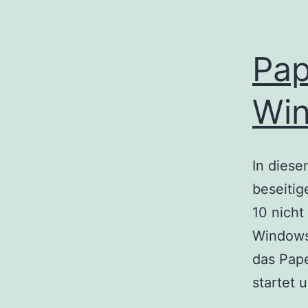
Pap
Win
In diese
beseiti
10 nicht
Windows
das Pape
startet