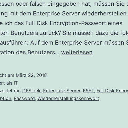
essen oder falsch eingegeben hat, müssen Sie 
g mit dem Enterprise Server wiederherstellen
e ich das Full Disk Encryption-Passwort eines
eten Benutzers zurück? Sie müssen dazu die fo
 ausführen: Auf dem Enterprise Server müssen S
Deslock
station des Benutzers…
weiterlesen
wie
setze
icht am
März 22, 2018
ich
ert als
IT
das
wortet mit
DESlock
,
Enterprise Server
,
ESET
,
Full Disk Encr
ption
,
Password
,
Wiederherstellungskennwort
Full
Disk
Encryption-