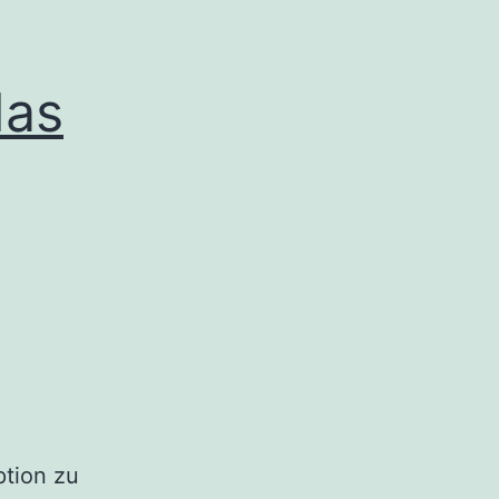
das
ption zu