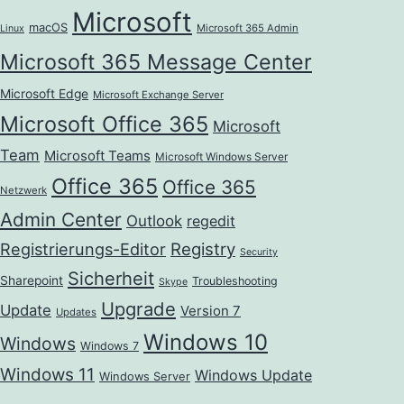
Microsoft
macOS
Microsoft 365 Admin
Linux
Microsoft 365 Message Center
Microsoft Edge
Microsoft Exchange Server
Microsoft Office 365
Microsoft
Team
Microsoft Teams
Microsoft Windows Server
Office 365
Office 365
Netzwerk
Admin Center
Outlook
regedit
Registrierungs-Editor
Registry
Security
Sicherheit
Sharepoint
Troubleshooting
Skype
Upgrade
Update
Version 7
Updates
Windows 10
Windows
Windows 7
Windows 11
Windows Update
Windows Server