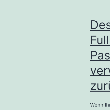
Des
Ful
Pas
ver
zur
Wenn Ihr