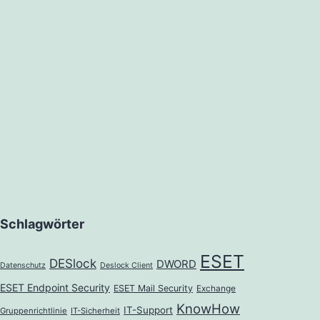
Schlagwörter
ESET
DESlock
DWORD
Datenschutz
Deslock Client
ESET Endpoint Security
ESET Mail Security
Exchange
KnowHow
IT-Support
Gruppenrichtlinie
IT-Sicherheit