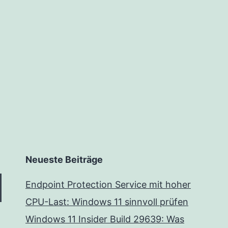
Passwort
eines
verwalteten
Benutzers
zurück
Neueste Beiträge
Endpoint Protection Service mit hoher
CPU-Last: Windows 11 sinnvoll prüfen
Windows 11 Insider Build 29639: Was