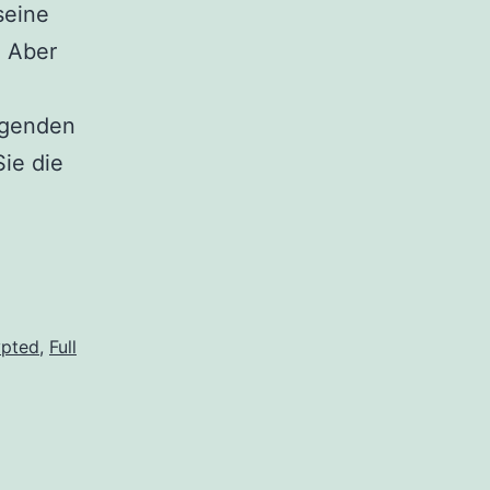
seine
. Aber
lgenden
ie die
ypted
,
Full