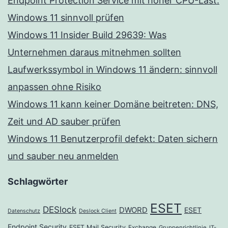
Endpoint Protection Service mit hoher CPU-Last:
Windows 11 sinnvoll prüfen
Windows 11 Insider Build 29639: Was
Unternehmen daraus mitnehmen sollten
Laufwerkssymbol in Windows 11 ändern: sinnvoll
anpassen ohne Risiko
Windows 11 kann keiner Domäne beitreten: DNS,
Zeit und AD sauber prüfen
Windows 11 Benutzerprofil defekt: Daten sichern
und sauber neu anmelden
Schlagwörter
ESET
DESlock
DWORD
ESET
Datenschutz
Deslock Client
Endpoint Security
ESET Mail Security
Exchange
Gruppenrichtlinie
IT-