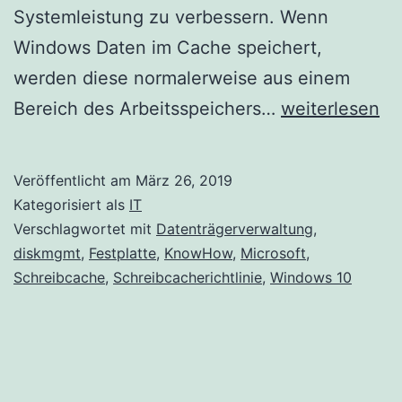
Systemleistung zu verbessern. Wenn
Windows Daten im Cache speichert,
werden diese normalerweise aus einem
Aktivieren
Bereich des Arbeitsspeichers…
weiterlesen
des
Schreibcache
Veröffentlicht am
März 26, 2019
in
Kategorisiert als
IT
Windows
Verschlagwortet mit
Datenträgerverwaltung
,
diskmgmt
,
Festplatte
,
KnowHow
,
Microsoft
,
10
Schreibcache
,
Schreibcacherichtlinie
,
Windows 10