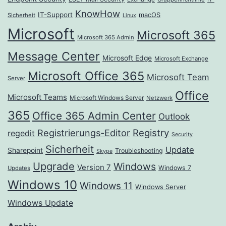
KnowHow
IT-Support
macOS
Sicherheit
Linux
Microsoft
Microsoft 365
Microsoft 365 Admin
Message Center
Microsoft Edge
Microsoft Exchange
Microsoft Office 365
Microsoft Team
Server
Office
Microsoft Teams
Microsoft Windows Server
Netzwerk
365
Office 365 Admin Center
Outlook
Registrierungs-Editor
Registry
regedit
Security
Sicherheit
Update
Sharepoint
Troubleshooting
Skype
Upgrade
Windows
Version 7
Windows 7
Updates
Windows 10
Windows 11
Windows Server
Windows Update