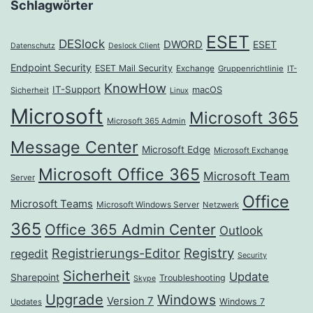
Schlagwörter
ESET
DESlock
DWORD
ESET
Datenschutz
Deslock Client
Endpoint Security
ESET Mail Security
Exchange
Gruppenrichtlinie
IT-
KnowHow
IT-Support
macOS
Sicherheit
Linux
Microsoft
Microsoft 365
Microsoft 365 Admin
Message Center
Microsoft Edge
Microsoft Exchange
Microsoft Office 365
Microsoft Team
Server
Office
Microsoft Teams
Microsoft Windows Server
Netzwerk
365
Office 365 Admin Center
Outlook
Registrierungs-Editor
Registry
regedit
Security
Sicherheit
Update
Sharepoint
Troubleshooting
Skype
Upgrade
Windows
Version 7
Windows 7
Updates