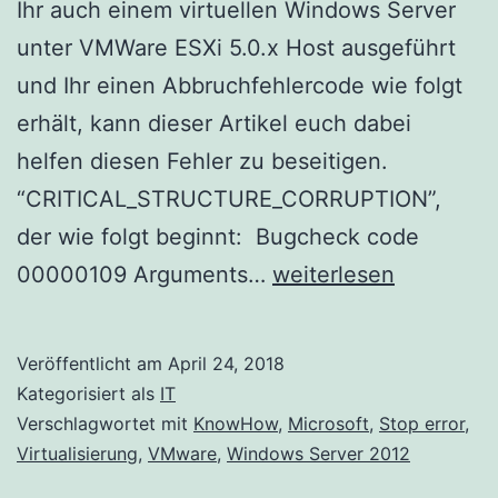
Ihr auch einem virtuellen Windows Server
unter VMWare ESXi 5.0.x Host ausgeführt
und Ihr einen Abbruchfehlercode wie folgt
erhält, kann dieser Artikel euch dabei
helfen diesen Fehler zu beseitigen.
“CRITICAL_STRUCTURE_CORRUPTION”,
der wie folgt beginnt: Bugcheck code
Stop
00000109 Arguments…
weiterlesen
error
0x109:
Veröffentlicht am
April 24, 2018
CRITICAL_STRUCTU
Kategorisiert als
IT
auf
Verschlagwortet mit
KnowHow
,
Microsoft
,
Stop error
,
Virtualisierung
,
VMware
,
Windows Server 2012
einer