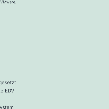
,
VMware
,
gesetzt
te EDV
System