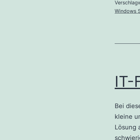
Verschlag
Windows S
IT-
Bei dies
kleine 
Lösung a
schwier