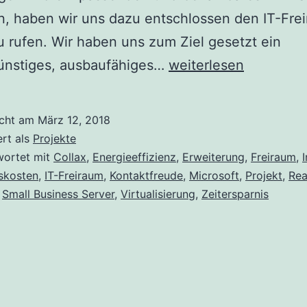
n, haben wir uns dazu entschlossen den IT-Frei
 rufen. Wir haben uns zum Ziel gesetzt ein
IT-
ünstiges, ausbaufähiges…
weiterlesen
Freiraum
icht am
März 12, 2018
ert als
Projekte
wortet mit
Collax
,
Energieeffizienz
,
Erweiterung
,
Freiraum
,
nskosten
,
IT-Freiraum
,
Kontaktfreude
,
Microsoft
,
Projekt
,
Rea
,
Small Business Server
,
Virtualisierung
,
Zeitersparnis