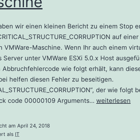
schine
ben wir einen kleinen Bericht zu einem Stop er
CRITICAL_STRUCTURE_CORRUPTION auf einer
en VMWare-Maschine. Wenn Ihr auch einem virt
 Server unter VMWare ESXi 5.0.x Host ausgefü
n Abbruchfehlercode wie folgt erhält, kann diese
ei helfen diesen Fehler zu beseitigen.
AL_STRUCTURE_CORRUPTION”, der wie folgt be
Stop
ck code 00000109 Arguments…
weiterlesen
error
0x109:
icht am
April 24, 2018
CRITICAL_ST
ert als
IT