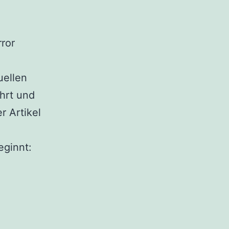
ror
uellen
hrt und
r Artikel
ginnt:
RUCTURE_CORRUPTION