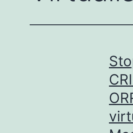
Sto
CR
ORR
vir