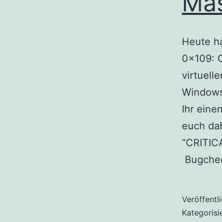
Ma
Heute ha
0x109: 
virtuell
Windows
Ihr eine
euch dab
“CRITIC
Bugche
Veröffentl
Kategorisi