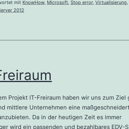
auf
wortet mit
KnowHow
,
Microsoft
,
Stop error
,
Virtualisierung
erver 2012
einer
virtuellen
VMWare-
Maschine
Freiraum
em Projekt IT-Freiraum haben wir uns zum Ziel 
und mittlere Unternehmen eine maßgeschneider
nzubieten. Da in der heutigen Zeit es immer
iger wird ein passenden und bezahlbares EDV-