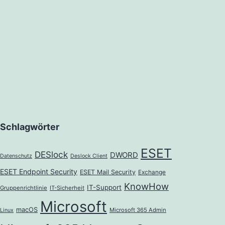
Schlagwörter
ESET
DESlock
DWORD
Datenschutz
Deslock Client
ESET Endpoint Security
ESET Mail Security
Exchange
KnowHow
IT-Support
Gruppenrichtlinie
IT-Sicherheit
Microsoft
macOS
Microsoft 365 Admin
Linux