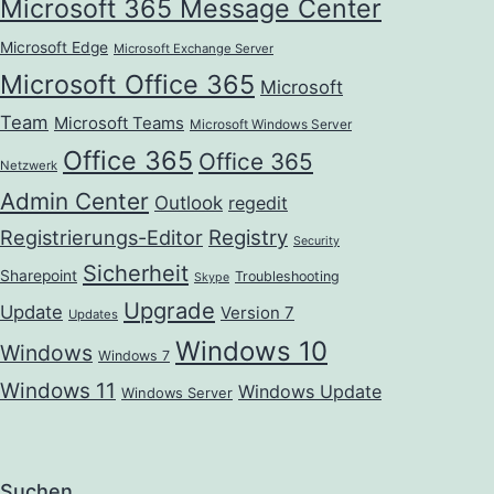
Microsoft 365 Message Center
Microsoft Edge
Microsoft Exchange Server
Microsoft Office 365
Microsoft
Team
Microsoft Teams
Microsoft Windows Server
Office 365
Office 365
Netzwerk
Admin Center
Outlook
regedit
Registrierungs-Editor
Registry
Security
Sicherheit
Sharepoint
Troubleshooting
Skype
Upgrade
Update
Version 7
Updates
Windows 10
Windows
Windows 7
Windows 11
Windows Update
Windows Server
Suchen …