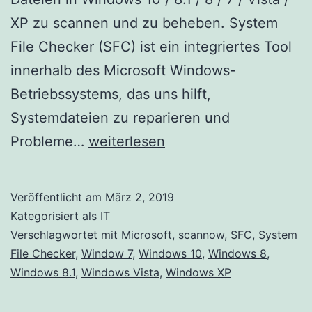
XP zu scannen und zu beheben. System
File Checker (SFC) ist ein integriertes Tool
innerhalb des Microsoft Windows-
Betriebssystems, das uns hilft,
Systemdateien zu reparieren und
Verwenden
Probleme…
weiterlesen
Sie
die
Veröffentlicht am
März 2, 2019
Systemdateiprüfung
Kategorisiert als
IT
SFC
Verschlagwortet mit
Microsoft
,
scannow
,
SFC
,
System
File Checker
,
Window 7
,
Windows 10
,
Windows 8
,
um
Windows 8.1
,
Windows Vista
,
Windows XP
Windows
zu