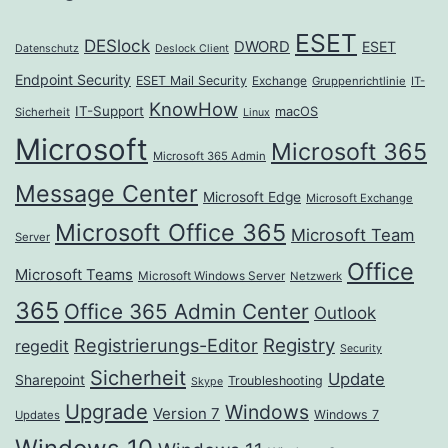
ESET
DESlock
DWORD
ESET
Datenschutz
Deslock Client
Endpoint Security
ESET Mail Security
Exchange
Gruppenrichtlinie
IT-
KnowHow
IT-Support
macOS
Sicherheit
Linux
Microsoft
Microsoft 365
Microsoft 365 Admin
Message Center
Microsoft Edge
Microsoft Exchange
Microsoft Office 365
Microsoft Team
Server
Office
Microsoft Teams
Microsoft Windows Server
Netzwerk
365
Office 365 Admin Center
Outlook
Registrierungs-Editor
Registry
regedit
Security
Sicherheit
Update
Sharepoint
Troubleshooting
Skype
Upgrade
Windows
Version 7
Windows 7
Updates