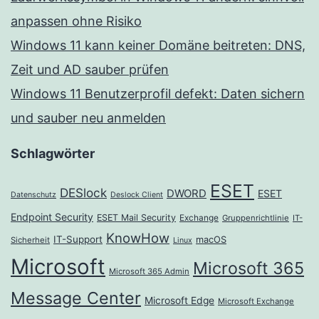
anpassen ohne Risiko
Windows 11 kann keiner Domäne beitreten: DNS,
Zeit und AD sauber prüfen
Windows 11 Benutzerprofil defekt: Daten sichern
und sauber neu anmelden
Schlagwörter
ESET
DESlock
DWORD
ESET
Datenschutz
Deslock Client
Endpoint Security
ESET Mail Security
Exchange
Gruppenrichtlinie
IT-
KnowHow
IT-Support
macOS
Sicherheit
Linux
Microsoft
Microsoft 365
Microsoft 365 Admin
Message Center
Microsoft Edge
Microsoft Exchange