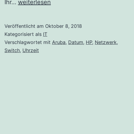
Aruba
Ihr…
weiterlesen
Switch
Datum
Veröffentlicht am
Oktober 8, 2018
und
Kategorisiert als
IT
Uhrzeit
Verschlagwortet mit
Aruba
,
Datum
,
HP
,
Netzwerk
,
Switch
,
Uhrzeit
einstellen