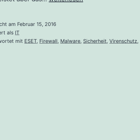
enjoy
safer
icht am
Februar 15, 2016
technology
ert als
IT
wortet mit
ESET
,
Firewall
,
Malware
,
Sicherheit
,
Virenschutz
,