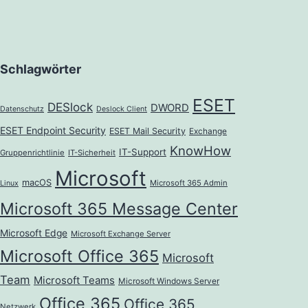
Schlagwörter
ESET
DESlock
DWORD
Datenschutz
Deslock Client
ESET Endpoint Security
ESET Mail Security
Exchange
KnowHow
IT-Support
Gruppenrichtlinie
IT-Sicherheit
Microsoft
macOS
Microsoft 365 Admin
Linux
Microsoft 365 Message Center
Microsoft Edge
Microsoft Exchange Server
Microsoft Office 365
Microsoft
Team
Microsoft Teams
Microsoft Windows Server
Office 365
Office 365
Netzwerk