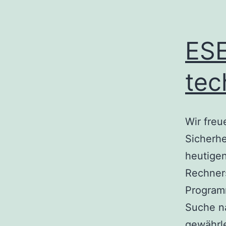
ESE
tec
Wir freu
Sicherhe
heutigen
Rechners
Program
Suche n
gewährl