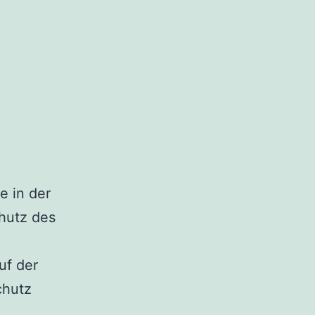
e in der
chutz des
n
uf der
chutz