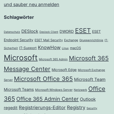
und sauber neu anmelden
Schlagwörter
ESET
DESlock
DWORD
ESET
Datenschutz
Deslock Client
Endpoint Security
ESET Mail Security
Exchange
Gruppenrichtlinie
IT-
KnowHow
IT-Support
macOS
Sicherheit
Linux
Microsoft
Microsoft 365
Microsoft 365 Admin
Message Center
Microsoft Edge
Microsoft Exchange
Microsoft Office 365
Microsoft Team
Server
Office
Microsoft Teams
Microsoft Windows Server
Netzwerk
365
Office 365 Admin Center
Outlook
Registrierungs-Editor
Registry
regedit
Security