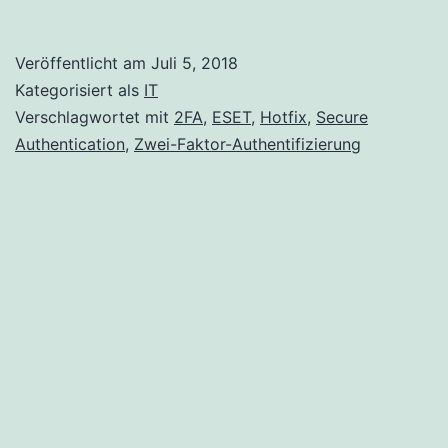
Secure
Authentication
Veröffentlicht am
Juli 5, 2018
Hotfix
Kategorisiert als
IT
Version
Verschlagwortet mit
2FA
,
ESET
,
Hotfix
,
Secure
Authentication
,
Zwei-Faktor-Authentifizierung
2.7.31.0
wurde
veröffentlicht