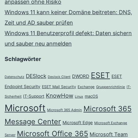
anpassen ohne Risiko
Windows 11 kann keiner Domäne beitreten: DNS,
Zeit und AD sauber prüfen
Windows 11 Benutzerprofil defekt: Daten sichern
und sauber neu anmelden
Schlagwörter
ESET
DESlock
DWORD
ESET
Datenschutz
Deslock Client
Endpoint Security
ESET Mail Security
Exchange
Gruppenrichtlinie
IT-
KnowHow
IT-Support
macOS
Sicherheit
Linux
Microsoft
Microsoft 365
Microsoft 365 Admin
Message Center
Microsoft Edge
Microsoft Exchange
Microsoft Office 365
Microsoft Team
Server