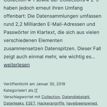
haben jedoch erneut ihren Umfang
offenbart: Die Datensammlungen umfassen
rund 2,2 Milliarden E-Mail-Adressen und
Passwörter im Klartext, die sich aus vielen
verschiedenen Elementen
zusammensetzen Datenspitzen. Dieser Fall
Nach
zeigt auch einmal mehr, wie wichtig es…
Veröf
weiterlesen
der
Colle
Veröffentlicht am
Januar 30, 2019
#1-
Kategorisiert als
IT
5:
Verschlagwortet mit
Collection
,
Datendiebstahl
,
Datenleaks
,
ESET
,
Hackerangriffe
,
haveibeenpwned
,
Date