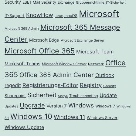
Security
ESET Mail Security
Exchange
Gruppenrichtlinie
IT-Sicherheit
Microsoft
KnowHow
IT-Support
macOS
Linux
Microsoft 365 Message
Microsoft 365 Admin
Center
Microsoft Edge
Microsoft Exchange Server
Microsoft Office 365
Microsoft Team
Office
Microsoft Teams
Microsoft Windows Server
Netzwerk
365
Office 365 Admin Center
Outlook
Registrierungs-Editor
Registry
regedit
Security
Sicherheit
Update
Sharepoint
Troubleshooting
Skype
Upgrade
Windows
Version 7
Windows 7
Updates
Windows
Windows 10
Windows 11
Windows Server
8.1
Windows Update