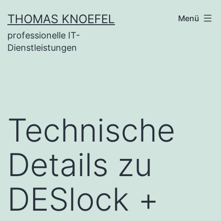
Zum
THOMAS KNOEFEL
Menü
Inhalt
professionelle IT-
springen
Dienstleistungen
Technische
Details zu
DESlock +