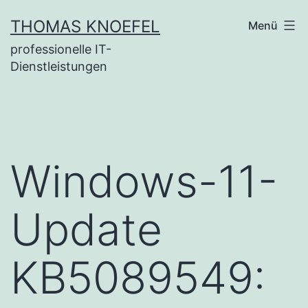
Zum
THOMAS KNOEFEL
Menü
Inhalt
professionelle IT-
springen
Dienstleistungen
Windows-11-
Update
KB5089549: