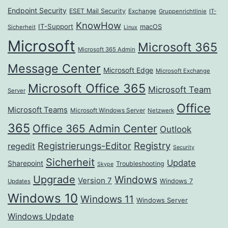
Endpoint Security
ESET Mail Security
Exchange
Gruppenrichtlinie
IT-
KnowHow
IT-Support
macOS
Sicherheit
Linux
Microsoft
Microsoft 365
Microsoft 365 Admin
Message Center
Microsoft Edge
Microsoft Exchange
Microsoft Office 365
Microsoft Team
Server
Office
Microsoft Teams
Microsoft Windows Server
Netzwerk
365
Office 365 Admin Center
Outlook
Registrierungs-Editor
Registry
regedit
Security
Sicherheit
Update
Sharepoint
Troubleshooting
Skype
Upgrade
Windows
Version 7
Windows 7
Updates
Windows 10
Windows 11
Windows Server
Windows Update