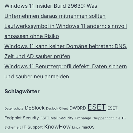
Windows 11 Insider Build 29639: Was
Unternehmen daraus mitnehmen sollten
Laufwerkssymbol in Windows 11 ändern: sinnvoll
anpassen ohne Risiko
Windows 11 kann keiner Domäne beitreten: DNS,
Zeit und AD sauber prüfen
Windows 11 Benutzerprofil defekt: Daten sichern
und sauber neu anmelden
Schlagwörter
ESET
DESlock
DWORD
ESET
Datenschutz
Deslock Client
Endpoint Security
ESET Mail Security
Exchange
Gruppenrichtlinie
IT-
KnowHow
IT-Support
macOS
Sicherheit
Linux