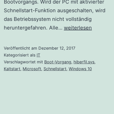
Bootvorgangs. Wird der PC mit aktivierter
Schnellstart-Funktion ausgeschalten, wird
das Betriebssystem nicht vollständig
Windows
heruntergefahren. Alle…
weiterlesen
10
Schnellstart
Veröffentlicht am
Dezember 12, 2017
im
Kategorisiert als
IT
Detail
Verschlagwortet mit
Boot-Vorgang
,
hiberfil.sys
,
Kaltstart
,
Microsoft
,
Schnellstart
,
Windows 10