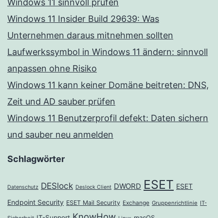
Windows 11 sinnvoll prüfen
Windows 11 Insider Build 29639: Was
Unternehmen daraus mitnehmen sollten
Laufwerkssymbol in Windows 11 ändern: sinnvoll
anpassen ohne Risiko
Windows 11 kann keiner Domäne beitreten: DNS,
Zeit und AD sauber prüfen
Windows 11 Benutzerprofil defekt: Daten sichern
und sauber neu anmelden
Schlagwörter
ESET
DESlock
DWORD
ESET
Datenschutz
Deslock Client
Endpoint Security
ESET Mail Security
Exchange
Gruppenrichtlinie
IT-
KnowHow
IT-Support
macOS
Sicherheit