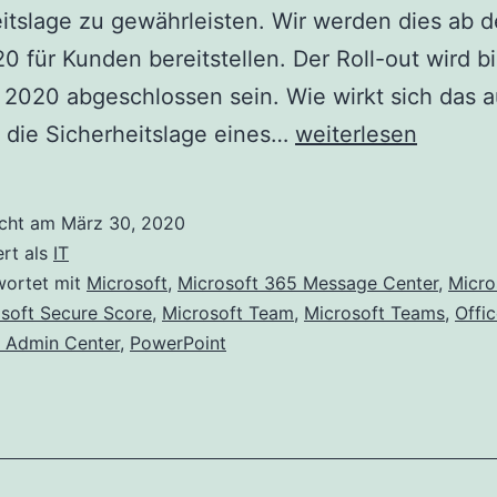
itslage zu gewährleisten. Wir werden dies ab d
20 für Kunden bereitstellen. Der Roll-out wird b
l 2020 abgeschlossen sein. Wie wirkt sich das 
Aktualisierte
 die Sicherheitslage eines…
weiterlesen
Funktion:
Aktualisierungen
icht am
März 30, 2020
der
ert als
IT
Microsoft
wortet mit
Microsoft
,
Microsoft 365 Message Center
,
Micro
soft Secure Score
,
Microsoft Team
,
Microsoft Teams
,
Offi
Secure
5 Admin Center
,
PowerPoint
Score-
Verbesserungsakti