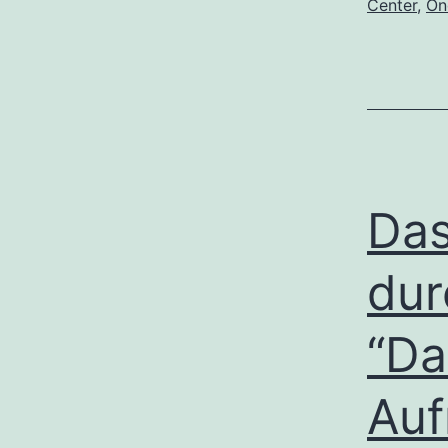
Center
,
On
Das
dur
“Da
Auf