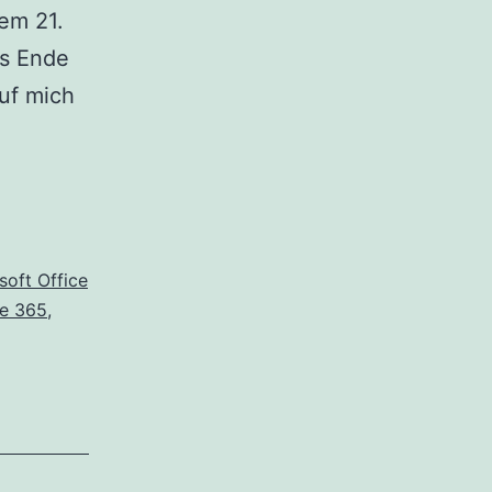
em 21.
is Ende
auf mich
soft Office
ce 365
,
on