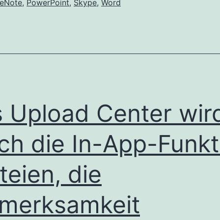
eNote
,
PowerPoint
,
Skype
,
Word
aus
Office
Word-,
Excel-
und
PowerPoint-
 Upload Center wir
Dokumenten
wird
ch die In-App-Funkt
eingestellt
teien, die
merksamkeit