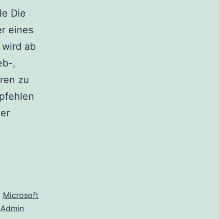
le Die
r eines
 wird ab
eb-,
ren zu
pfehlen
er
,
Microsoft
 Admin