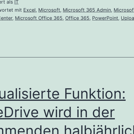
ert als
IT
wortet mit
Excel
,
Microsoft
,
Microsoft 365 Admin
,
Microsof
enter
,
Microsoft Office 365
,
Office 365
,
PowerPoint
,
Uploa
ualisierte Funktion:
Drive wird in der
menden halbjährli