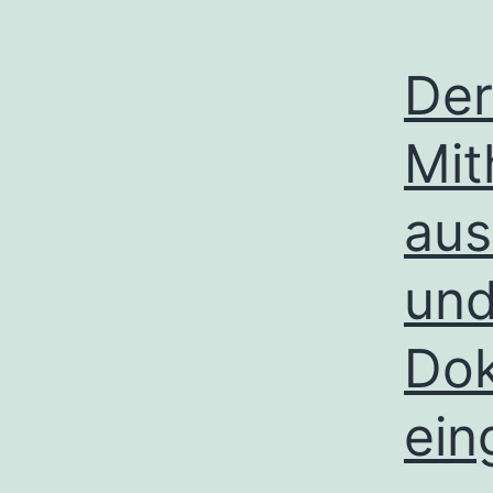
Der
Mit
aus
und
Dok
ein