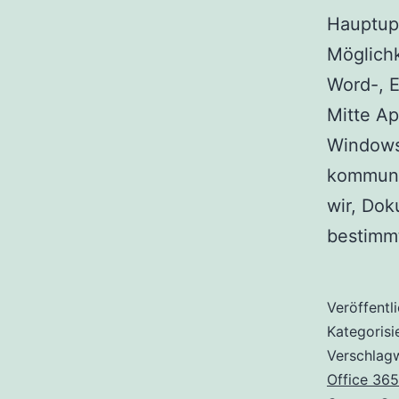
Hauptup
Möglichk
Word-, E
Mitte Ap
Windows
kommuni
wir, Do
bestimm
Veröffentl
Kategorisi
Verschlag
Office 365