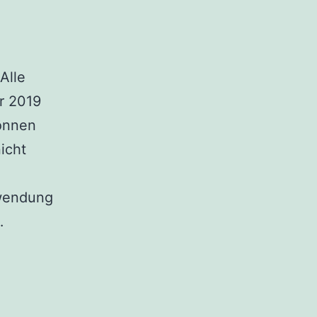
Alle
r 2019
können
icht
rwendung
Das
…
Upload
Center
wird