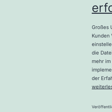
erf
Großes 
Kunden 
einstell
die Date
mehr im
implemen
der Erfa
weiterle
Veröffentl