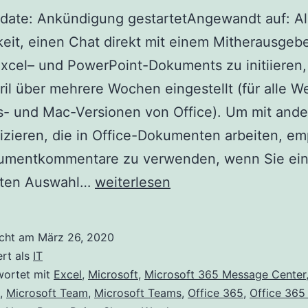
date: Ankündigung gestartetAngewandt auf: Al
eit, einen Chat direkt mit einem Mitherausgebe
xcel– und PowerPoint-Dokuments zu initiieren,
ril über mehrere Wochen eingestellt (für alle W
- und Mac-Versionen von Office). Um mit ande
zieren, die in Office-Dokumenten arbeiten, em
kumentkommentare zu verwenden, wenn Sie ein
Der
ten Auswahl…
weiterlesen
Chat-
Zugriff
icht am
März 26, 2020
des
ert als
IT
Mitherausgebers
wortet mit
Excel
,
Microsoft
,
Microsoft 365 Message Center
,
Microsoft Team
,
Microsoft Teams
,
Office 365
,
Office 365
direkt