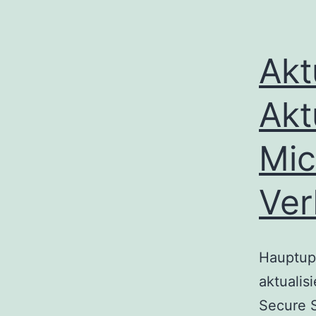
Akt
Akt
Mic
Ver
Hauptup
aktualis
Secure S