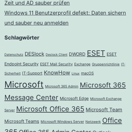
Zeit und AD sauber prüfen
Windows 11 Benutzerprofil defekt: Daten sichern
und sauber neu anmelden
Schlagwörter
ESET
DESlock
DWORD
ESET
Datenschutz
Deslock Client
Endpoint Security
ESET Mail Security
Exchange
Gruppenrichtlinie
IT-
KnowHow
IT-Support
macOS
Sicherheit
Linux
Microsoft
Microsoft 365
Microsoft 365 Admin
Message Center
Microsoft Edge
Microsoft Exchange
Microsoft Office 365
Microsoft Team
Server
Office
Microsoft Teams
Microsoft Windows Server
Netzwerk
365