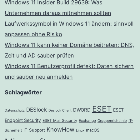
Windows 11 Insider Build 29639: Was
Unternehmen daraus mitnehmen sollten
Laufwerkssymbol in Windows 11 ändern: sinnvoll
anpassen ohne Risiko
Windows 11 kann keiner Domäne beitreten: DNS,
Zeit und AD sauber prüfen
Windows 11 Benutzerprofil defekt: Daten sichern
und sauber neu anmelden
Schlagwörter
ESET
DESlock
DWORD
ESET
Datenschutz
Deslock Client
Endpoint Security
ESET Mail Security
Exchange
Gruppenrichtlinie
IT-
KnowHow
IT-Support
macOS
Sicherheit
Linux