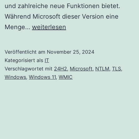
und zahlreiche neue Funktionen bietet.
Während Microsoft dieser Version eine
In
Menge…
weiterlesen
Windows
11
Veröffentlicht am
November 25, 2024
Version
Kategorisiert als
IT
24H2
Verschlagwortet mit
24H2
,
Microsoft
,
NTLM
,
TLS
,
Windows
,
Windows 11
,
WMIC
entfernte
Funktionen