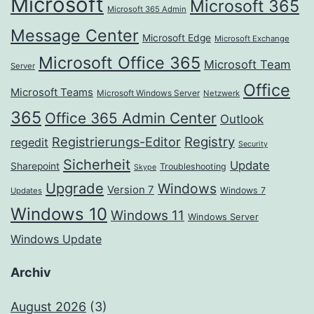
Microsoft
Microsoft 365
Microsoft 365 Admin
Message Center
Microsoft Edge
Microsoft Exchange
Microsoft Office 365
Microsoft Team
Server
Office
Microsoft Teams
Microsoft Windows Server
Netzwerk
365
Office 365 Admin Center
Outlook
Registrierungs-Editor
Registry
regedit
Security
Sicherheit
Update
Sharepoint
Troubleshooting
Skype
Upgrade
Windows
Version 7
Windows 7
Updates
Windows 10
Windows 11
Windows Server
Windows Update
Archiv
August 2026
(3)