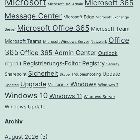
Microsoft
Microsoft 365
Microsoft 365 Admin
Message Center
Microsoft Edge
Microsoft Exchange
Microsoft Office 365
Microsoft Team
Server
Office
Microsoft Teams
Microsoft Windows Server
Netzwerk
365
Office 365 Admin Center
Outlook
Registrierungs-Editor
Registry
regedit
Security
Sicherheit
Update
Sharepoint
Troubleshooting
Skype
Upgrade
Windows
Version 7
Windows 7
Updates
Windows 10
Windows 11
Windows Server
Windows Update
Archiv
August 2026
(3)