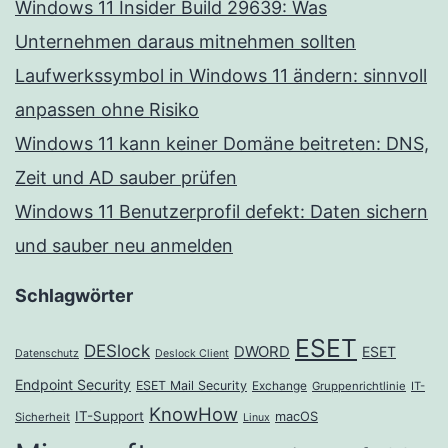
Windows 11 Insider Build 29639: Was
Unternehmen daraus mitnehmen sollten
Laufwerkssymbol in Windows 11 ändern: sinnvoll
anpassen ohne Risiko
Windows 11 kann keiner Domäne beitreten: DNS,
Zeit und AD sauber prüfen
Windows 11 Benutzerprofil defekt: Daten sichern
und sauber neu anmelden
Schlagwörter
ESET
DESlock
DWORD
ESET
Datenschutz
Deslock Client
Endpoint Security
ESET Mail Security
Exchange
Gruppenrichtlinie
IT-
KnowHow
IT-Support
macOS
Sicherheit
Linux