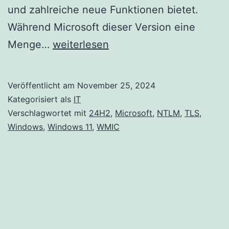
und zahlreiche neue Funktionen bietet.
Während Microsoft dieser Version eine
In
Menge…
weiterlesen
Windows
11
Veröffentlicht am
November 25, 2024
Version
Kategorisiert als
IT
24H2
Verschlagwortet mit
24H2
,
Microsoft
,
NTLM
,
TLS
,
Windows
,
Windows 11
,
WMIC
entfernte
Funktionen