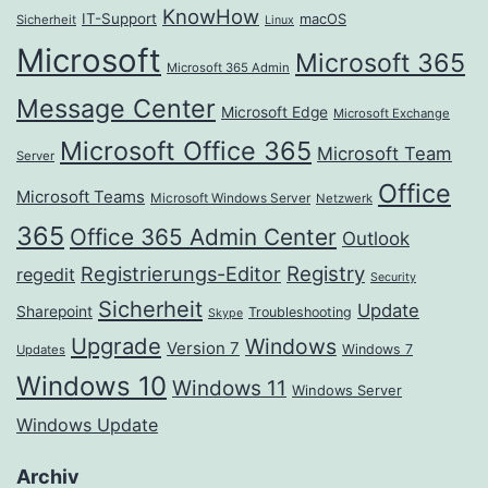
KnowHow
IT-Support
macOS
Sicherheit
Linux
Microsoft
Microsoft 365
Microsoft 365 Admin
Message Center
Microsoft Edge
Microsoft Exchange
Microsoft Office 365
Microsoft Team
Server
Office
Microsoft Teams
Microsoft Windows Server
Netzwerk
365
Office 365 Admin Center
Outlook
Registrierungs-Editor
Registry
regedit
Security
Sicherheit
Update
Sharepoint
Troubleshooting
Skype
Upgrade
Windows
Version 7
Windows 7
Updates
Windows 10
Windows 11
Windows Server
Windows Update
Archiv