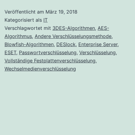
wird
Veröffentlicht am
März 19, 2018
zur
Kategorisiert als
IT
Verschlüsse
Verschlagwortet mit
3DES-Algorithmen
,
AES-
Algorithmus
,
Andere Verschlüsselungsmethode
,
verwendet
Blowfish-Algorithmen
,
DESlock
,
Enterprise Server
,
ESET
,
Passwortverschlüsselung
,
Verschlüsselung
,
Vollständige Festplattenverschlüsselung
,
Wechselmedienverschlüsselung