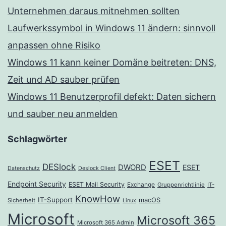
Unternehmen daraus mitnehmen sollten
Laufwerkssymbol in Windows 11 ändern: sinnvoll
anpassen ohne Risiko
Windows 11 kann keiner Domäne beitreten: DNS,
Zeit und AD sauber prüfen
Windows 11 Benutzerprofil defekt: Daten sichern
und sauber neu anmelden
Schlagwörter
ESET
DESlock
DWORD
ESET
Datenschutz
Deslock Client
Endpoint Security
ESET Mail Security
Exchange
Gruppenrichtlinie
IT-
KnowHow
IT-Support
macOS
Sicherheit
Linux
Microsoft
Microsoft 365
Microsoft 365 Admin