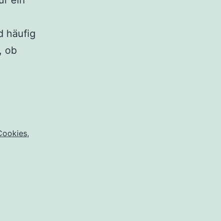
ür ein
d häufig
, ob
Cookies
,