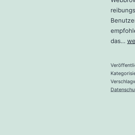
Webbrows
reibungs
Benutzer
empfohle
Br
das…
we
in
Mi
Veröffentl
Ed
Kategorisi
lö
Verschlag
Datenschu