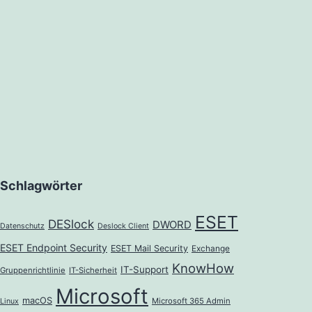
Schlagwörter
ESET
DESlock
DWORD
Datenschutz
Deslock Client
ESET Endpoint Security
ESET Mail Security
Exchange
KnowHow
IT-Support
Gruppenrichtlinie
IT-Sicherheit
Microsoft
macOS
Microsoft 365 Admin
Linux