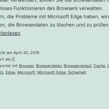
er verwenden, sollten Sie die Browserdaten f
loses Funktionieren des Browsers verwalten.
n, die Probleme mit Microsoft Edge haben, wir
n, die Browserdaten zu löschen und zu prüfen
owserdaten
iterlesen
crosoft
icht am
April 30, 2019
ge
ert als
IT
schen
wortet mit
Browser
,
Browserdaten
,
Browserverlauf
,
Cache
,
tz
,
Edge
,
Microsoft
,
Microsoft Edge
,
Sicherheit