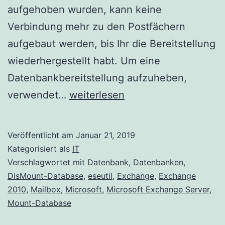
aufgehoben wurden, kann keine
Verbindung mehr zu den Postfächern
aufgebaut werden, bis Ihr die Bereitstellung
wiederhergestellt habt. Um eine
Datenbankbereitstellung aufzuheben,
Exchange
verwendet…
weiterlesen
2010-
Datenbanken
Veröffentlicht am
Januar 21, 2019
überprüfen
Kategorisiert als
IT
Verschlagwortet mit
Datenbank
,
Datenbanken
,
DisMount-Database
,
eseutil
,
Exchange
,
Exchange
2010
,
Mailbox
,
Microsoft
,
Microsoft Exchange Server
,
Mount-Database