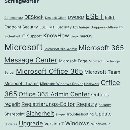
Schlagwörter
ESET
DESlock
DWORD
ESET
Datenschutz
Deslock Client
Endpoint Security
ESET Mail Security
Exchange
Gruppenrichtlinie
IT-
KnowHow
IT-Support
macOS
Sicherheit
Linux
Microsoft
Microsoft 365
Microsoft 365 Admin
Message Center
Microsoft Edge
Microsoft Exchange
Microsoft Office 365
Microsoft Team
Server
Office
Microsoft Teams
Microsoft Windows Server
Netzwerk
365
Office 365 Admin Center
Outlook
Registrierungs-Editor
Registry
regedit
Security
Sicherheit
Update
Sharepoint
Troubleshooting
Skype
Upgrade
Windows
Version 7
Windows 7
Updates