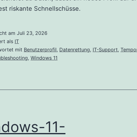
st riskante Schnellschüsse.
icht am
Juli 23, 2026
ert als
IT
wortet mit
Benutzerprofil
,
Datenrettung
,
IT-Support
,
Tempor
ubleshooting
,
Windows 11
dows-11-