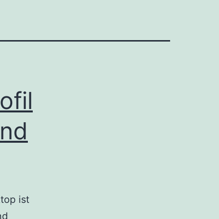
fil
und
top ist
nd