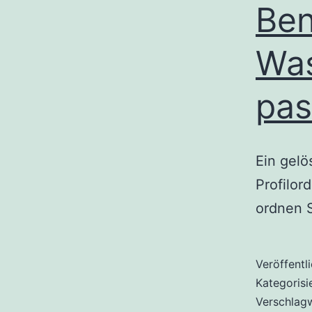
Ben
Was
pas
Ein gelö
Profilor
ordnen S
Veröffentl
Kategorisi
Verschlag