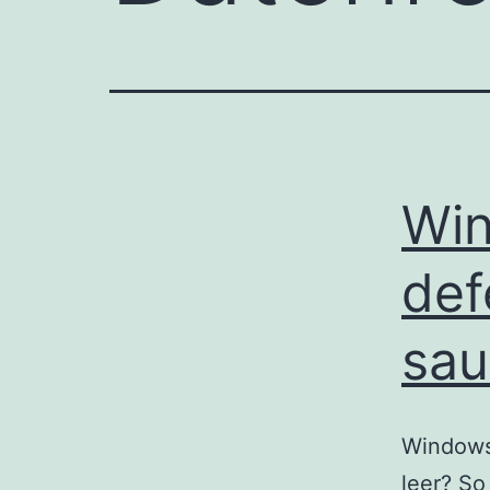
Win
def
sau
Windows 
leer? So