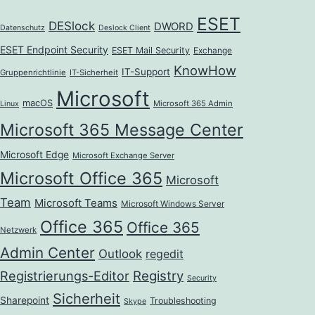
ESET
DESlock
DWORD
Datenschutz
Deslock Client
ESET Endpoint Security
ESET Mail Security
Exchange
KnowHow
IT-Support
Gruppenrichtlinie
IT-Sicherheit
Microsoft
macOS
Microsoft 365 Admin
Linux
Microsoft 365 Message Center
Microsoft Edge
Microsoft Exchange Server
Microsoft Office 365
Microsoft
Team
Microsoft Teams
Microsoft Windows Server
Office 365
Office 365
Netzwerk
Admin Center
Outlook
regedit
Registrierungs-Editor
Registry
Security
Sicherheit
Sharepoint
Troubleshooting
Skype