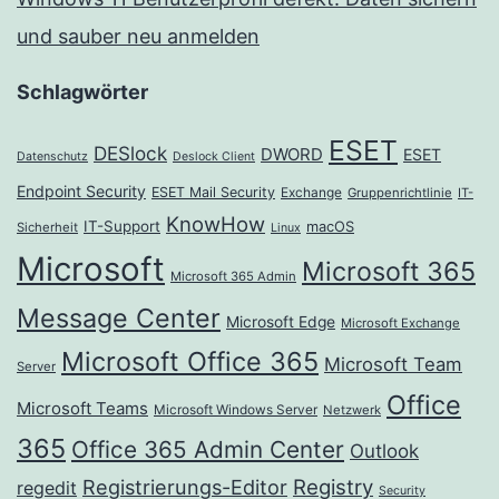
und sauber neu anmelden
Schlagwörter
ESET
DESlock
DWORD
ESET
Datenschutz
Deslock Client
Endpoint Security
ESET Mail Security
Exchange
Gruppenrichtlinie
IT-
KnowHow
IT-Support
macOS
Sicherheit
Linux
Microsoft
Microsoft 365
Microsoft 365 Admin
Message Center
Microsoft Edge
Microsoft Exchange
Microsoft Office 365
Microsoft Team
Server
Office
Microsoft Teams
Microsoft Windows Server
Netzwerk
365
Office 365 Admin Center
Outlook
Registrierungs-Editor
Registry
regedit
Security