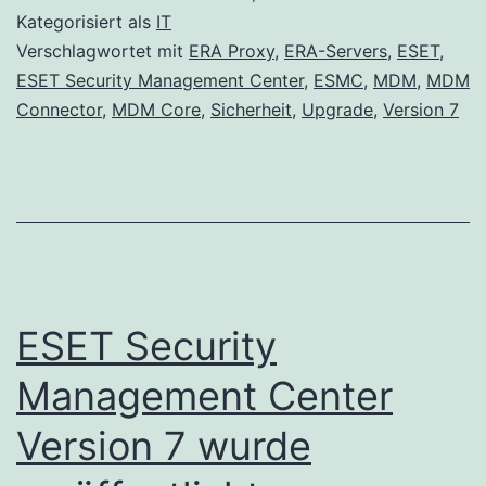
Center
Kategorisiert als
IT
7
Verschlagwortet mit
ERA Proxy
,
ERA-Servers
,
ESET
,
ESET Security Management Center
,
ESMC
,
MDM
,
MDM
Das
Connector
,
MDM Core
,
Sicherheit
,
Upgrade
,
Version 7
All-
in-
One-
Installationsprogramm
Version
7.0.72.2
ESET Security
wurde
veröffentlicht
Management Center
Version 7 wurde