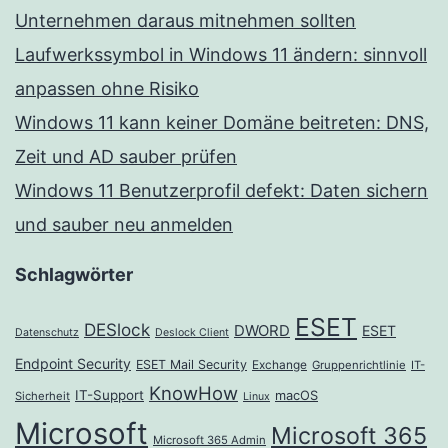
Unternehmen daraus mitnehmen sollten
Laufwerkssymbol in Windows 11 ändern: sinnvoll
anpassen ohne Risiko
Windows 11 kann keiner Domäne beitreten: DNS,
Zeit und AD sauber prüfen
Windows 11 Benutzerprofil defekt: Daten sichern
und sauber neu anmelden
Schlagwörter
ESET
DESlock
DWORD
ESET
Datenschutz
Deslock Client
Endpoint Security
ESET Mail Security
Exchange
Gruppenrichtlinie
IT-
KnowHow
IT-Support
macOS
Sicherheit
Linux
Microsoft
Microsoft 365
Microsoft 365 Admin