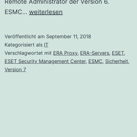
Remote Administrator der Version 6.
ESET
ESMC…
weiterlesen
Security
Management
Veröffentlicht am
September 11, 2018
Center
Kategorisiert als
IT
Version
Verschlagwortet mit
ERA Proxy
,
ERA-Servers
,
ESET
,
ESET Security Management Center
,
ESMC
,
Sicherheit
,
7
Version 7
wurde
veröffentlicht