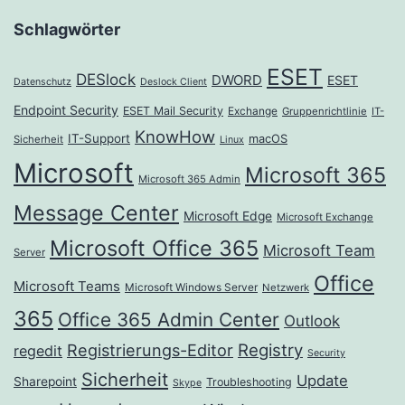
Schlagwörter
ESET
DESlock
DWORD
ESET
Datenschutz
Deslock Client
Endpoint Security
ESET Mail Security
Exchange
Gruppenrichtlinie
IT-
KnowHow
IT-Support
macOS
Sicherheit
Linux
Microsoft
Microsoft 365
Microsoft 365 Admin
Message Center
Microsoft Edge
Microsoft Exchange
Microsoft Office 365
Microsoft Team
Server
Office
Microsoft Teams
Microsoft Windows Server
Netzwerk
365
Office 365 Admin Center
Outlook
Registrierungs-Editor
Registry
regedit
Security
Sicherheit
Update
Sharepoint
Troubleshooting
Skype