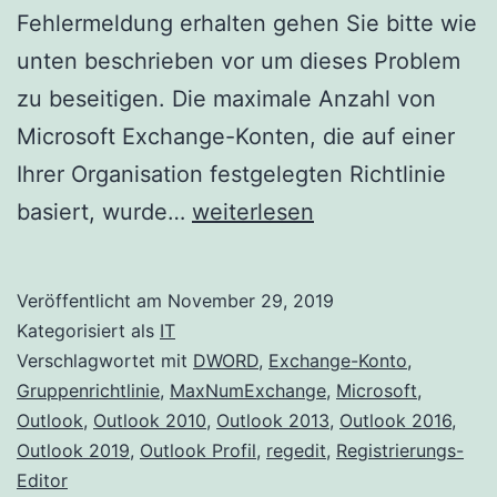
Fehlermeldung erhalten gehen Sie bitte wie
unten beschrieben vor um dieses Problem
zu beseitigen. Die maximale Anzahl von
Microsoft Exchange-Konten, die auf einer
Ihrer Organisation festgelegten Richtlinie
Maximale
basiert, wurde…
weiterlesen
Anzahl
von
Veröffentlicht am
November 29, 2019
Exchange-
Kategorisiert als
IT
Konten
Verschlagwortet mit
DWORD
,
Exchange-Konto
,
Gruppenrichtlinie
,
MaxNumExchange
,
Microsoft
,
in
Outlook
,
Outlook 2010
,
Outlook 2013
,
Outlook 2016
,
einem
Outlook 2019
,
Outlook Profil
,
regedit
,
Registrierungs-
Outlook-
Editor