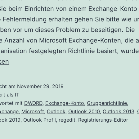
Sie beim Einrichten von einem Exchange-Konto 
 Fehlermeldung erhalten gehen Sie bitte wie u
ben vor um dieses Problem zu beseitigen. Die
 Anzahl von Microsoft Exchange-Konten, die a
ganisation festgelegten Richtlinie basiert, wurd
sen
icht am
November 29, 2019
ert als
IT
wortet mit
DWORD
,
Exchange-Konto
,
Gruppenrichtlinie
,
change
,
Microsoft
,
Outlook
,
Outlook 2010
,
Outlook 2013
,
ook 2019
,
Outlook Profil
,
regedit
,
Registrierungs-Editor