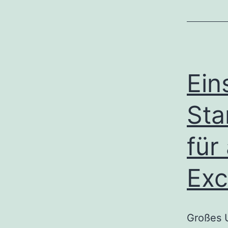
Ein
Sta
für
Exc
Großes 