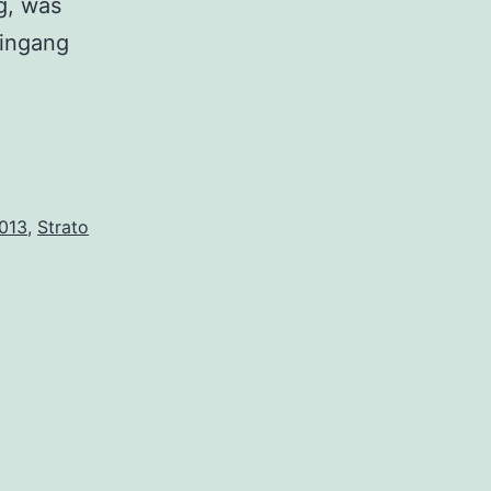
g, was
eingang
013
,
Strato