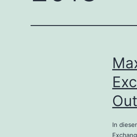
Max
Exc
Out
In diese
Exchange