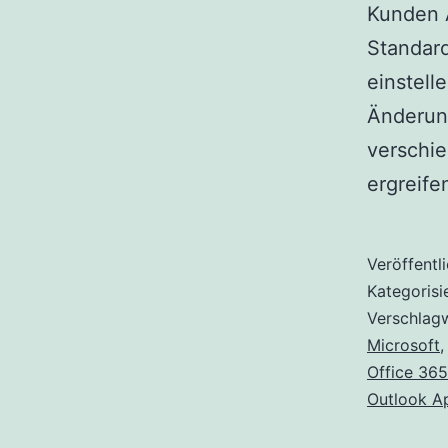
Kunden 
Standar
einstell
Änderung
verschie
ergreif
Veröffentl
Kategorisi
Verschlag
Microsoft
Office 365
Outlook A