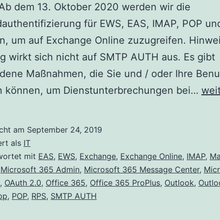
Ab dem 13. Oktober 2020 werden wir die
dauthentifizierung für EWS, EAS, IMAP, POP u
en, um auf Exchange Online zuzugreifen. Hinwei
 wirkt sich nicht auf SMTP AUTH aus. Es gibt
dene Maßnahmen, die Sie und / oder Ihre Benu
Eins
en können, um Dienstunterbrechungen bei…
wei
der
Sta
icht am
September 24, 2019
für
ert als
IT
älte
wortet mit
EAS
,
EWS
,
Exchange
,
Exchange Online
,
IMAP
,
M
,
Microsoft 365 Admin
,
Microsoft 365 Message Center
,
Micr
Prot
,
OAuth 2.0
,
Office 365
,
Office 365 ProPlus
,
Outlook
,
Outlo
in
pp
,
POP
,
RPS
,
SMTP AUTH
Exc