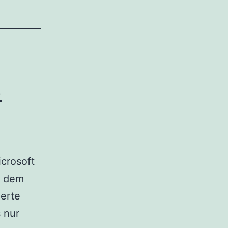
ine
3
crosoft
t dem
ierte
 nur