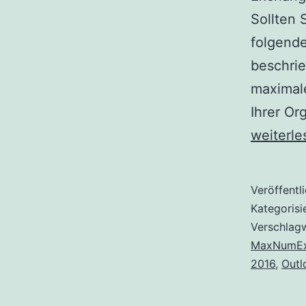
Sollten 
folgende
beschrie
maximale
Ihrer Or
weiterle
Veröffentl
Kategorisi
Verschlag
MaxNumEx
2016
,
Outl