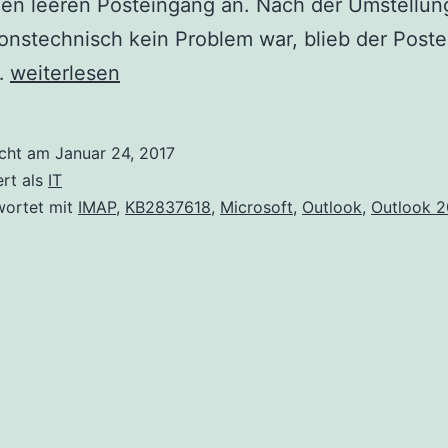
en leeren Posteingang an. Nach der Umstellun
tionstechnisch kein Problem war, blieb der Post
Microsoft
…
weiterlesen
Outlook
2013
icht am
Januar 24, 2017
mit
ert als
IT
Strato
wortet mit
IMAP
,
KB2837618
,
Microsoft
,
Outlook
,
Outlook 2
IMAP
Konto