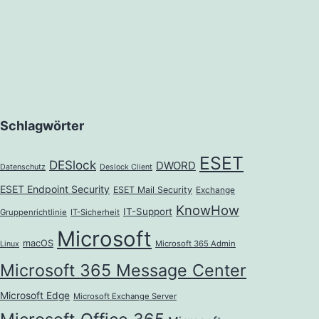
Schlagwörter
ESET
DESlock
DWORD
Datenschutz
Deslock Client
ESET Endpoint Security
ESET Mail Security
Exchange
KnowHow
IT-Support
Gruppenrichtlinie
IT-Sicherheit
Microsoft
macOS
Microsoft 365 Admin
Linux
Microsoft 365 Message Center
Microsoft Edge
Microsoft Exchange Server