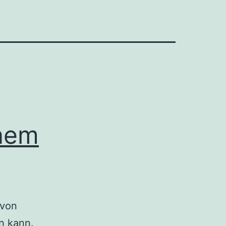
inem
 von
n kann.