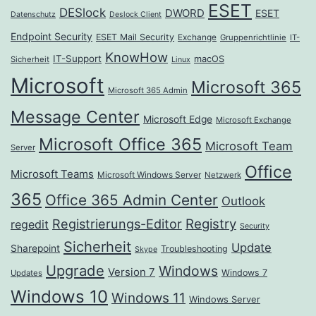
ESET
DESlock
DWORD
ESET
Datenschutz
Deslock Client
Endpoint Security
ESET Mail Security
Exchange
Gruppenrichtlinie
IT-
KnowHow
IT-Support
macOS
Sicherheit
Linux
Microsoft
Microsoft 365
Microsoft 365 Admin
Message Center
Microsoft Edge
Microsoft Exchange
Microsoft Office 365
Microsoft Team
Server
Office
Microsoft Teams
Microsoft Windows Server
Netzwerk
365
Office 365 Admin Center
Outlook
Registrierungs-Editor
Registry
regedit
Security
Sicherheit
Update
Sharepoint
Troubleshooting
Skype
Upgrade
Windows
Version 7
Windows 7
Updates
Windows 10
Windows 11
Windows Server