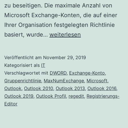
zu beseitigen. Die maximale Anzahl von
Microsoft Exchange-Konten, die auf einer
Ihrer Organisation festgelegten Richtlinie
Maximale
basiert, wurde…
weiterlesen
Anzahl
von
Veröffentlicht am
November 29, 2019
Exchange-
Kategorisiert als
IT
Konten
Verschlagwortet mit
DWORD
,
Exchange-Konto
,
Gruppenrichtlinie
,
MaxNumExchange
,
Microsoft
,
in
Outlook
,
Outlook 2010
,
Outlook 2013
,
Outlook 2016
,
einem
Outlook 2019
,
Outlook Profil
,
regedit
,
Registrierungs-
Outlook-
Editor
Profil