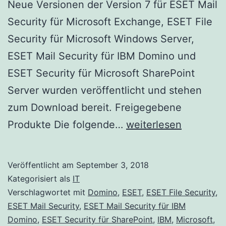
Neue Versionen der Version 7 für ESET Mail
Security für Microsoft Exchange, ESET File
Security für Microsoft Windows Server,
ESET Mail Security für IBM Domino und
ESET Security für Microsoft SharePoint
Server wurden veröffentlicht und stehen
zum Download bereit. Freigegebene
ESET
Produkte Die folgende…
weiterlesen
Windows
Server
Veröffentlicht am
September 3, 2018
Produkte
Kategorisiert als
IT
Version
Verschlagwortet mit
Domino
,
ESET
,
ESET File Security
,
ESET Mail Security
,
ESET Mail Security für IBM
7
Domino
,
ESET Security für SharePoint
,
IBM
,
Microsoft
,