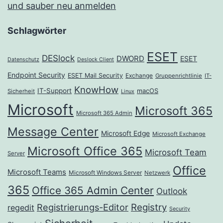
und sauber neu anmelden
Schlagwörter
ESET
DESlock
DWORD
ESET
Datenschutz
Deslock Client
Endpoint Security
ESET Mail Security
Exchange
Gruppenrichtlinie
IT-
KnowHow
IT-Support
macOS
Sicherheit
Linux
Microsoft
Microsoft 365
Microsoft 365 Admin
Message Center
Microsoft Edge
Microsoft Exchange
Microsoft Office 365
Microsoft Team
Server
Office
Microsoft Teams
Microsoft Windows Server
Netzwerk
365
Office 365 Admin Center
Outlook
Registrierungs-Editor
Registry
regedit
Security