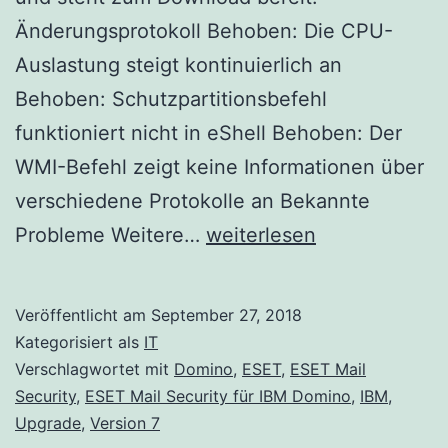
Änderungsprotokoll Behoben: Die CPU-
Auslastung steigt kontinuierlich an
Behoben: Schutzpartitionsbefehl
funktioniert nicht in eShell Behoben: Der
WMI-Befehl zeigt keine Informationen über
verschiedene Protokolle an Bekannte
ESET
Probleme Weitere…
weiterlesen
Mail
Security
Veröffentlicht am
September 27, 2018
für
Kategorisiert als
IT
IBM
Verschlagwortet mit
Domino
,
ESET
,
ESET Mail
Security
,
ESET Mail Security für IBM Domino
,
IBM
,
Domino
Upgrade
,
Version 7
Version