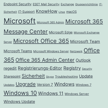
Endpoint Security
ESET Mail Security
Exchange
Gruppenrichtlinie
IT-
KnowHow
IT-Support
macOS
Sicherheit
Linux
Microsoft
Microsoft 365
Microsoft 365 Admin
Message Center
Microsoft Edge
Microsoft Exchange
Microsoft Office 365
Microsoft Team
Server
Office
Microsoft Teams
Microsoft Windows Server
Netzwerk
365
Office 365 Admin Center
Outlook
Registrierungs-Editor
Registry
regedit
Security
Sicherheit
Update
Sharepoint
Troubleshooting
Skype
Upgrade
Windows
Version 7
Windows 7
Updates
Windows 10
Windows 11
Windows Server
Windows Update