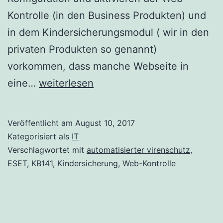
Kontrolle (in den Business Produkten) und
in dem Kindersicherungsmodul ( wir in den
privaten Produkten so genannt)
vorkommen, dass manche Webseite in
Melden
eine…
weiterlesen
Sie
eine
Veröffentlicht am
August 10, 2017
Fehlkategorisierung
Kategorisiert als
IT
einer
Verschlagwortet mit
automatisierter virenschutz
,
ESET
,
KB141
,
Kindersicherung
,
Web-Kontrolle
Website
über
die
ESET