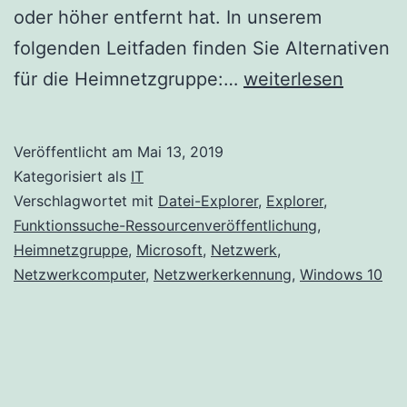
oder höher entfernt hat. In unserem
folgenden Leitfaden finden Sie Alternativen
Windows
für die Heimnetzgruppe:…
weiterlesen
10
Explorer
Veröffentlicht am
Mai 13, 2019
zeigt
Kategorisiert als
IT
keine
Verschlagwortet mit
Datei-Explorer
,
Explorer
,
Funktionssuche-Ressourcenveröffentlichung
,
Netzwerkcomputer
Heimnetzgruppe
,
Microsoft
,
Netzwerk
,
an
Netzwerkcomputer
,
Netzwerkerkennung
,
Windows 10