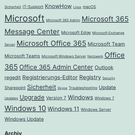
KnowHow
IT-Support
macOS
Sicherheit
Linux
Microsoft
Microsoft 365
Microsoft 365 Admin
Message Center
Microsoft Edge
Microsoft Exchange
Microsoft Office 365
Microsoft Team
Server
Office
Microsoft Teams
Microsoft Windows Server
Netzwerk
365
Office 365 Admin Center
Outlook
Registrierungs-Editor
Registry
regedit
Security
Sicherheit
Update
Sharepoint
Troubleshooting
Skype
Upgrade
Windows
Version 7
Windows 7
Updates
Windows 10
Windows 11
Windows Server
Windows Update
Archiv