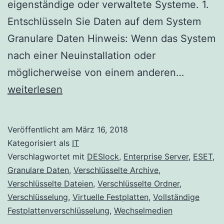
eigenständige oder verwaltete Systeme. 1.
Entschlüsseln Sie Daten auf dem System
Granulare Daten Hinweis: Wenn das System
nach einer Neuinstallation oder
DESlock
möglicherweise von einem anderen…
von
weiterlesen
einer
Worksta
Veröffentlicht am
März 16, 2018
entfern
Kategorisiert als
IT
Verschlagwortet mit
DESlock
,
Enterprise Server
,
ESET
,
Granulare Daten
,
Verschlüsselte Archive
,
Verschlüsselte Dateien
,
Verschlüsselte Ordner
,
Verschlüsselung
,
Virtuelle Festplatten
,
Vollständige
Festplattenverschlüsselung
,
Wechselmedien