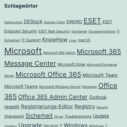
Schlagwörter
ESET
DESlock
DWORD
ESET
Datenschutz
Deslock Client
Endpoint Security
ESET Mail Security
Exchange
Gruppenrichtlinie
IT-
KnowHow
IT-Support
macOS
Sicherheit
Linux
Microsoft
Microsoft 365
Microsoft 365 Admin
Message Center
Microsoft Edge
Microsoft Exchange
Microsoft Office 365
Microsoft Team
Server
Office
Microsoft Teams
Microsoft Windows Server
Netzwerk
365
Office 365 Admin Center
Outlook
Registrierungs-Editor
Registry
regedit
Security
Sicherheit
Update
Sharepoint
Troubleshooting
Skype
Upgrade
Windows
Version 7
Windows 7
Updates