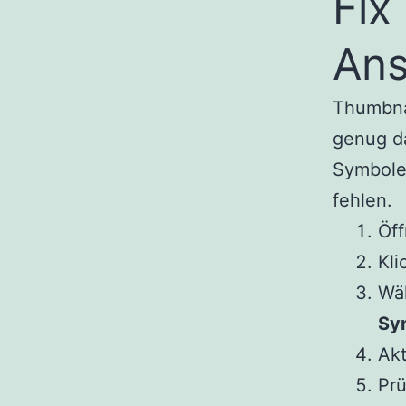
Fix
Ans
Thumbnai
genug da
Symbolen
fehlen.
Öff
Kli
Wä
Sy
Akt
Prü