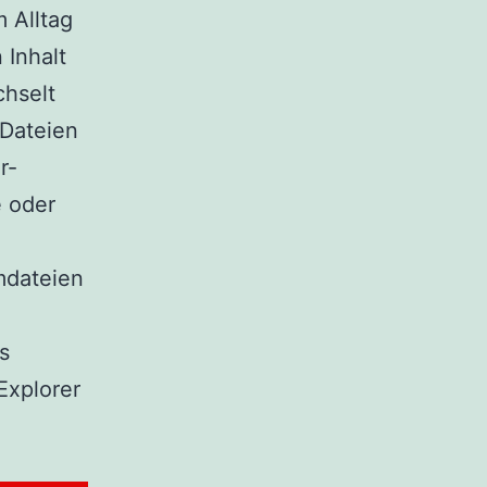
 Alltag
 Inhalt
chselt
 Dateien
r-
e oder
mdateien
s
Explorer