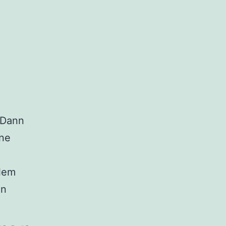
Dann
ine
blem
en