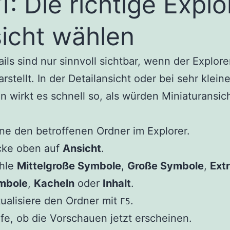
 1: Die richtige Explo
icht wählen
ls sind nur sinnvoll sichtbar, wenn der Explore
rstellt. In der Detailansicht oder bei sehr klein
 wirkt es schnell so, als würden Miniaturansic
ne den betroffenen Ordner im Explorer.
cke oben auf
Ansicht
.
hle
Mittelgroße Symbole
,
Große Symbole
,
Ext
mbole
,
Kacheln
oder
Inhalt
.
ualisiere den Ordner mit
.
F5
fe, ob die Vorschauen jetzt erscheinen.