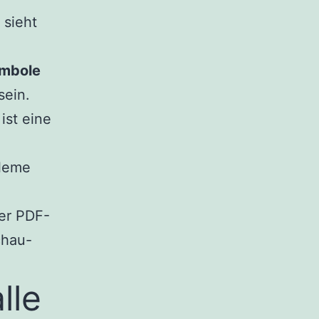
 sieht
mbole
sein.
ist eine
bleme
er PDF-
chau-
lle