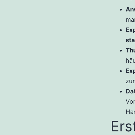
Ans
man
Exp
sta
Th
häu
Exp
zur
Dat
Vor
Han
Ers