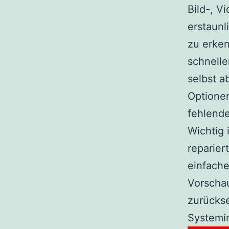
Bild-, V
erstaunl
zu erken
schnelle
selbst a
Optione
fehlend
Wichtig 
reparier
einfache
Vorscha
zurückse
Systemin