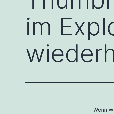
im Expl
wiederh
Wenn Win