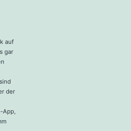
ck auf
s gar
en
sind
er der
-App,
amm