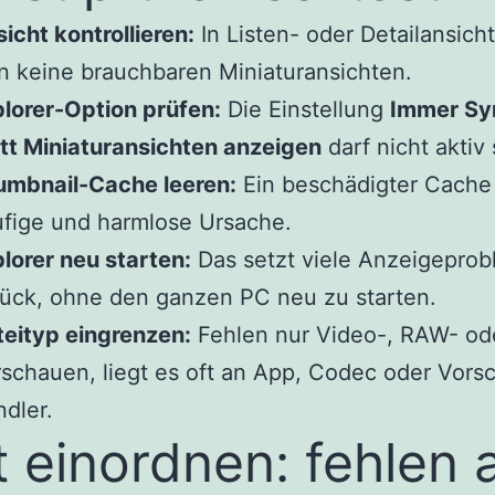
icht kontrollieren:
In Listen- oder Detailansicht
 keine brauchbaren Miniaturansichten.
lorer-Option prüfen:
Die Einstellung
Immer Sy
tt Miniaturansichten anzeigen
darf nicht aktiv 
umbnail-Cache leeren:
Ein beschädigter Cache 
fige und harmlose Ursache.
lorer neu starten:
Das setzt viele Anzeigepro
ück, ohne den ganzen PC neu zu starten.
eityp eingrenzen:
Fehlen nur Video-, RAW- od
schauen, liegt es oft an App, Codec oder Vors
dler.
t einordnen: fehlen a