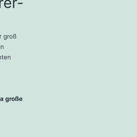
rer-
r groß
en
hten
ra große