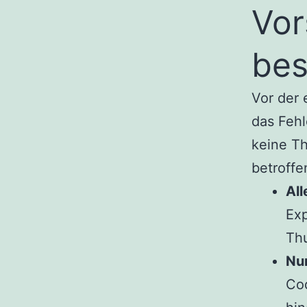
Vor
bes
Vor der 
das Fehl
keine Th
betroffe
All
Exp
Th
Nur
Co