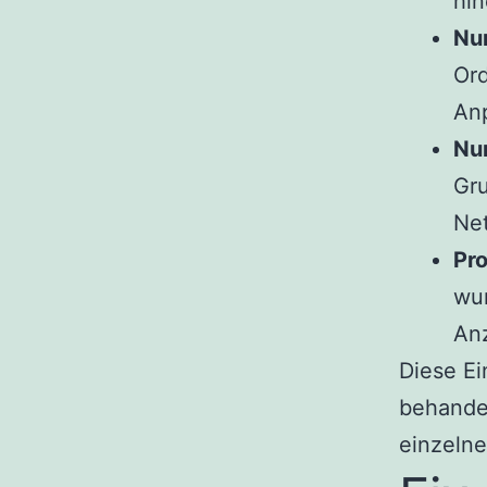
hin
Nur
Ord
An
Nur
Gru
Net
Pro
wur
Anz
Diese Ei
behandel
einzelne